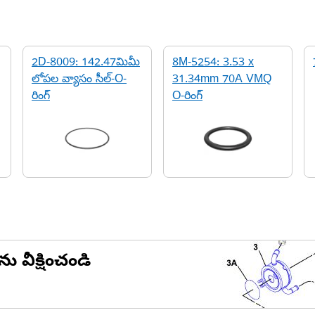
2D-8009: 142.47మిమీ
8M-5254: 3.53 x
లోపల వ్యాసం సీల్-O-
31.34mm 70A VMQ
రింగ్
O-రింగ్
ను వీక్షించండి