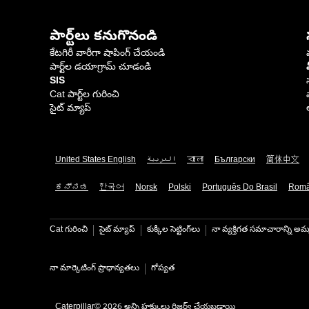
పార్ట్‌లు కనుగొనండి
కేటగిరీ వారీగా షాపింగ్ చేయండి
పార్ట్‌ల డయాగ్రామ్ చూడండి
SIS
Cat పార్ట్‌ల గురించి
సైట్ మ్యాప్
United States English
العربية
বাংলা
Български
简体中文
ಕನ್ನಡ
한국어
Norsk
Polski
Português Do Brasil
Rom
Cat గురించి
సైట్ మ్యాప్
కుక్కీల సెట్టింగ్‌లు
నా వ్యక్తిగత సమాచారాన్ని అమ్
నా మార్కెటింగ్ ప్రాధాన్యతలు
గోప్యత
Caterpillar© 2026 అన్ని హక్కులు రిజర్వ్ చేయబడ్డాయి