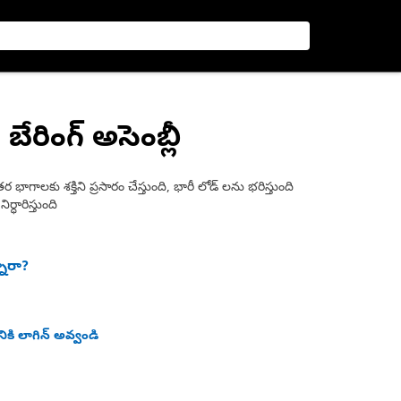
, బేరింగ్ అసెంబ్లీ
 భాగాలకు శక్తిని ప్రసారం చేస్తుంది, భారీ లోడ్ లను భరిస్తుంది
ధారిస్తుంది
నారా?
ికి లాగిన్ అవ్వండి