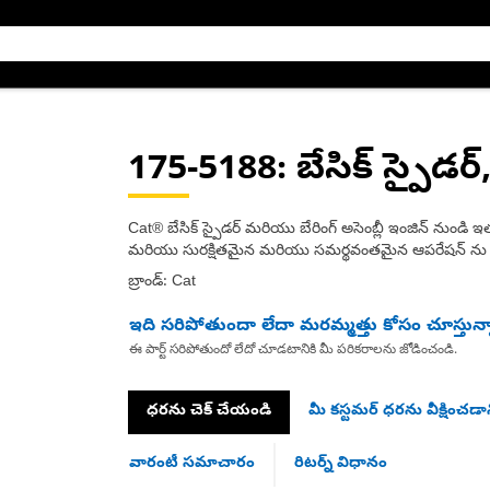
175-5188
: బేసిక్ స్పైడర్
Cat® బేసిక్ స్పైడర్ మరియు బేరింగ్ అసెంబ్లీ ఇంజిన్ నుండి ఇతర
మరియు సురక్షితమైన మరియు సమర్థవంతమైన ఆపరేషన్ ను నిర్
బ్రాండ్: Cat
ఇది సరిపోతుందా లేదా మరమ్మత్తు కోసం చూస్తున్
ఈ పార్ట్ సరిపోతుందో లేదో చూడటానికి మీ పరికరాలను జోడించండి.
ధరను చెక్ చేయండి
మీ కస్టమర్ ధరను వీక్షించడాన
వారంటీ సమాచారం
రిటర్న్ విధానం