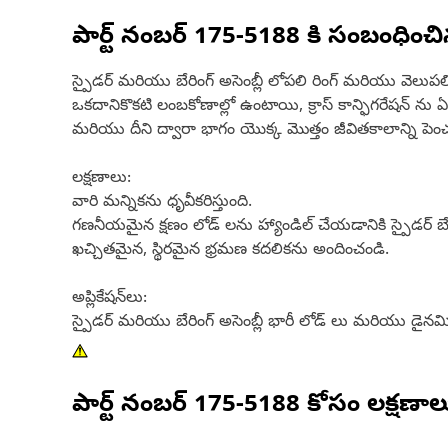
పార్ట్ నంబర్
175-5188
కి సంబంధించ
స్పైడర్ మరియు బేరింగ్ అసెంబ్లీ లోపలి రింగ్ మరియు వెలు
ఒకదానికొకటి లంబకోణాల్లో ఉంటాయి, క్రాస్ కాన్ఫిగరేషన్ ను ఏర్
మరియు దీని ద్వారా భాగం యొక్క మొత్తం జీవితకాలాన్ని పెం
లక్షణాలు:
వారి మన్నికను ధృవీకరిస్తుంది.
గణనీయమైన క్షణం లోడ్ లను హ్యాండిల్ చేయడానికి స్పైడర్ బే
ఖచ్చితమైన, స్థిరమైన భ్రమణ కదలికను అందించండి.
అప్లికేషన్‌లు:
స్పైడర్ మరియు బేరింగ్ అసెంబ్లీ భారీ లోడ్ లు మరియు డైనమి
పార్ట్ నంబర్
175-5188
కోసం లక్షణాల