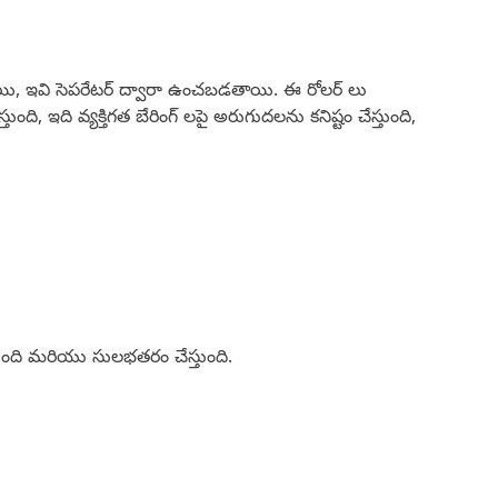
ంటాయి, ఇవి సెపరేటర్ ద్వారా ఉంచబడతాయి. ఈ రోలర్ లు
ంది, ఇది వ్యక్తిగత బేరింగ్ లపై అరుగుదలను కనిష్టం చేస్తుంది,
్తుంది మరియు సులభతరం చేస్తుంది.