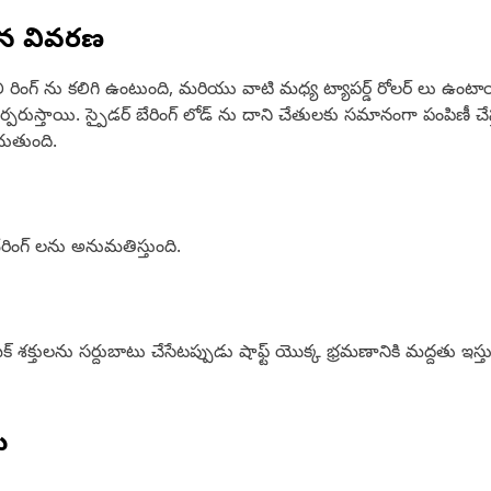
ిన వివరణ
పలి రింగ్ ను కలిగి ఉంటుంది, మరియు వాటి మధ్య ట్యాపర్డ్ రోలర్ లు ఉ
పరుస్తాయి. స్పైడర్ బేరింగ్ లోడ్ ను దాని చేతులకు సమానంగా పంపిణీ చేస్తు
చుతుంది.
రింగ్ లను అనుమతిస్తుంది.
క్ శక్తులను సర్దుబాటు చేసేటప్పుడు షాఫ్ట్ యొక్క భ్రమణానికి మద్దతు ఇస
ు