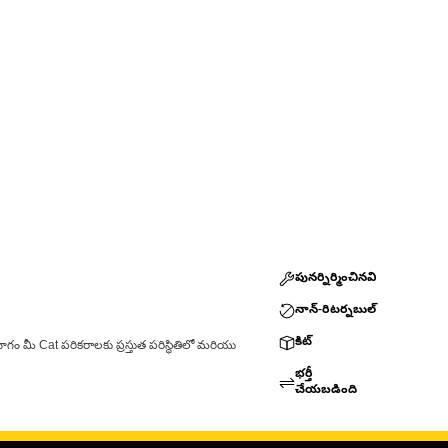
పునర్నిర్మించినవి
నాన్-రిటర్నబుల్
కిట్
ాగం మీ Cat పరికరాలకు ప్రస్తుత పరిస్థితిలో మరియు
భర్తీ
చేయబడింది