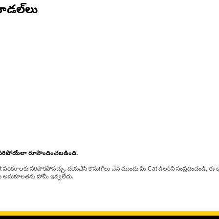
ోడల్‌లు
 సరిపోయేలా రూపొందించబడింది.
at పరికరాలకు సరిపోకపోవచ్చు. దయచేసి కొనుగోలు చేసే ముందు మీ Cat డీలర్‌ని సంప్రదించండి, ఈ భ
్‌లకు అనుకూలతను హామీ ఇవ్వలేదు.