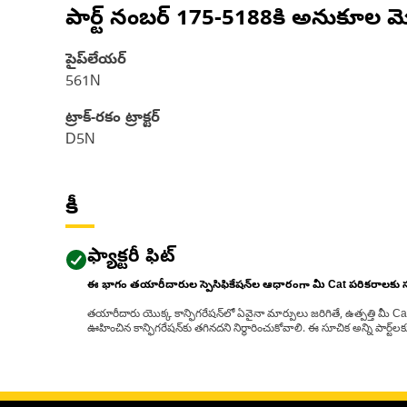
పార్ట్ నంబర్
175-5188
కి అనుకూల మ
పైప్‌లేయర్
561N
ట్రాక్-రకం ట్రాక్టర్‌
D5N
కీ
ఫ్యాక్టరీ ఫిట్
ఈ భాగం తయారీదారుల స్పెసిఫికేషన్‌ల ఆధారంగా మీ Cat పరికరాలకు
తయారీదారు యొక్క కాన్ఫిగరేషన్‌లో ఏవైనా మార్పులు జరిగితే, ఉత్పత్తి మీ C
ఊహించిన కాన్ఫిగరేషన్‌కు తగినదని నిర్ధారించుకోవాలి. ఈ సూచిక అన్ని పార్ట