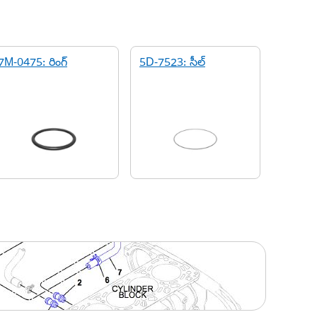
7M-0475: రింగ్
5D-7523: సీల్