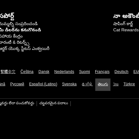
సపోర్ట్
నా అకౌంట
మమ్మల్ని సంప్రదించండి
షాపింగ్ కార్ట్
మీ డీలర్‌ను కనుగొనండి
Cat Rewards
సహాయ కేంద్రం
వారంటీ & రిటర్న్స్
ఆర్డర్ యొక్క స్టేటస్ ఎంక్వయిరీ
繁體中文
Čeština
Dansk
Nederlands
Suomi
Français
Deutsch
Ελ
ână
Русский
Español (Latino)
Svenska
தமிழ்
తెలుగు
ไทย
Türkçe
మవద్దు లేదా పంచుకోవద్దు
చట్టపరమైన పదాలు