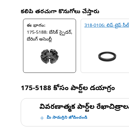
కలిపి తరచుగా కొనుగోలు చేస్తారు
ఈ భాగం:
318-0106: లిప్ టైప్ సీల్
175-5188: బేసిక్ స్పైడర్,
బేరింగ్ అసెంబ్లీ
175-5188
కోసం పార్ట్‌ల డయాగ్రం
వివరణాత్మక పార్ట్‌ల రేఖాచిత్రాల
మీ సామగ్రిని జోడించండి