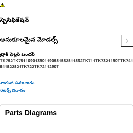
స్పెసిఫికేషన్
అనుకూలమైన మోడల్స్
ట్రాక్ ఫెల్లర్ బంచర్
TK752
TK751
1090
1390
1190
551
552
511
532
TK711
TK732
1190T
TK741
541
522
521
TK722
TK721
1290T
వారంటీ సమాచారం
రిటర్న్ విధానం
Parts Diagrams