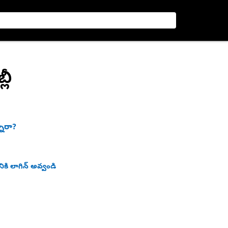
లీ
నారా?
ికి లాగిన్ అవ్వండి