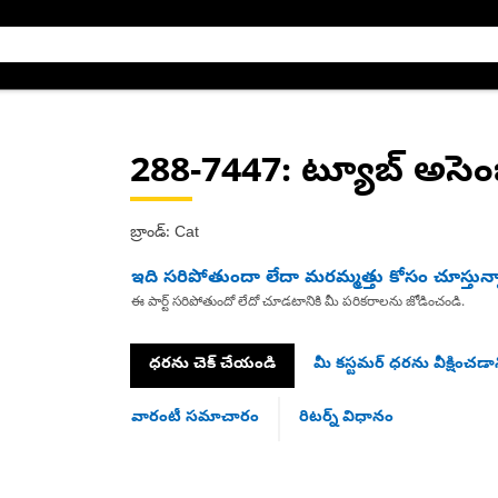
288-7447
: ట్యూబ్ అసెంబ్
బ్రాండ్: Cat
ఇది సరిపోతుందా లేదా మరమ్మత్తు కోసం చూస్తున్
ఈ పార్ట్ సరిపోతుందో లేదో చూడటానికి మీ పరికరాలను జోడించండి.
ధరను చెక్ చేయండి
మీ కస్టమర్ ధరను వీక్షించడాన
వారంటీ సమాచారం
రిటర్న్ విధానం