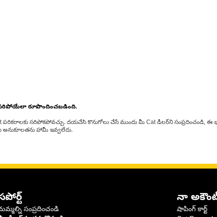
 సరిపోయేలా రూపొందించబడింది.
at పరికరాలకు సరిపోకపోవచ్చు. దయచేసి కొనుగోలు చేసే ముందు మీ Cat డీలర్‌ని సంప్రదించండి, ఈ భ
్‌లకు అనుకూలతను హామీ ఇవ్వలేదు.
సపోర్ట్
నా అకౌంట
మమ్మల్ని సంప్రదించండి
షాపింగ్ కార్ట్