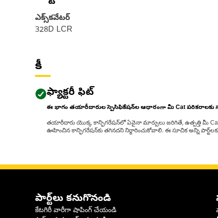
ఎక్స్‌కవేటర్
328D LCR
కీ
ఫ్యాక్టరీ ఫిట్
ఈ భాగం తయారీదారుల స్పెసిఫికేషన్‌ల ఆధారంగా మీ Cat పరికరాలకు
తయారీదారు యొక్క కాన్ఫిగరేషన్‌లో ఏవైనా మార్పులు జరిగితే, ఉత్పత్తి మీ C
ఊహించిన కాన్ఫిగరేషన్‌కు తగినదని నిర్ధారించుకోవాలి. ఈ సూచిక అన్ని పార్ట
పార్ట్‌లు కనుగొనండి
కేటగిరీ వారీగా షాపింగ్ చేయండి