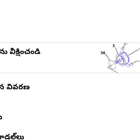
ను వీక్షించండి
ిన వివరణ
ు
ోడల్‌లు