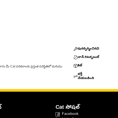
పునర్నిర్మించినవి
నాన్-రిటర్నబుల్
కిట్
ాగం మీ Cat పరికరాలకు ప్రస్తుత పరిస్థితిలో మరియు
భర్తీ
చేయబడింది
్
Cat సోషల్
Facebook