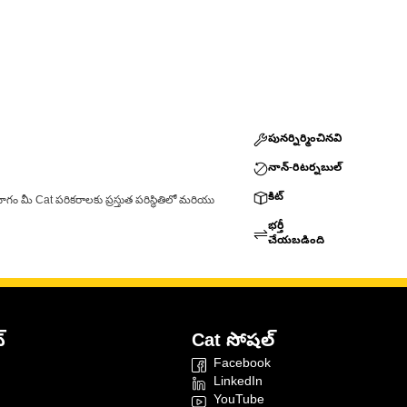
పునర్నిర్మించినవి
నాన్-రిటర్నబుల్
కిట్
ాగం మీ Cat పరికరాలకు ప్రస్తుత పరిస్థితిలో మరియు
భర్తీ
చేయబడింది
్
Cat సోషల్
Facebook
LinkedIn
YouTube