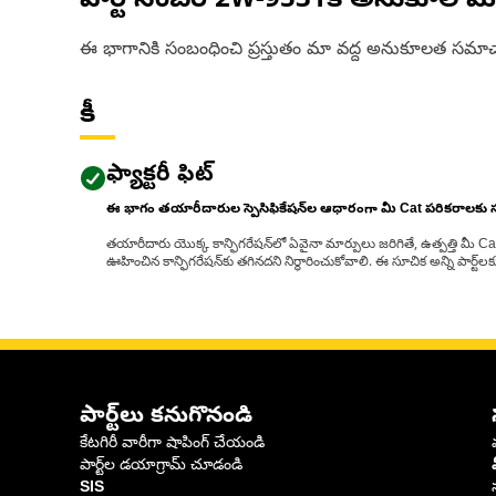
పార్ట్ నంబర్
2W-9531
కి అనుకూల మో
ఈ భాగానికి సంబంధించి ప్రస్తుతం మా వద్ద అనుకూలత సమాచ
కీ
ఫ్యాక్టరీ ఫిట్
ఈ భాగం తయారీదారుల స్పెసిఫికేషన్‌ల ఆధారంగా మీ Cat పరికరాలకు
తయారీదారు యొక్క కాన్ఫిగరేషన్‌లో ఏవైనా మార్పులు జరిగితే, ఉత్పత్తి మీ C
ఊహించిన కాన్ఫిగరేషన్‌కు తగినదని నిర్ధారించుకోవాలి. ఈ సూచిక అన్ని పార్ట
పార్ట్‌లు కనుగొనండి
కేటగిరీ వారీగా షాపింగ్ చేయండి
పార్ట్‌ల డయాగ్రామ్ చూడండి
SIS