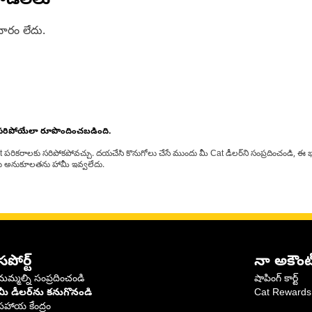
డల్‌లు
ారం లేదు.
 సరిపోయేలా రూపొందించబడింది.
at పరికరాలకు సరిపోకపోవచ్చు. దయచేసి కొనుగోలు చేసే ముందు మీ Cat డీలర్‌ని సంప్రదించండి, ఈ భ
్‌లకు అనుకూలతను హామీ ఇవ్వలేదు.
సపోర్ట్
నా అకౌంట
మమ్మల్ని సంప్రదించండి
షాపింగ్ కార్ట్
మీ డీలర్‌ను కనుగొనండి
Cat Rewards
సహాయ కేంద్రం