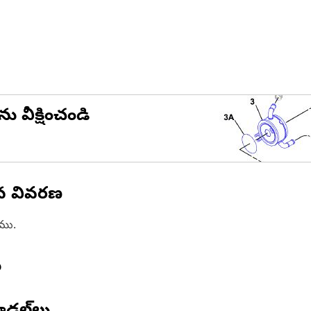
ను వీక్షించండి
ిన వివరణ
ాము.
ు