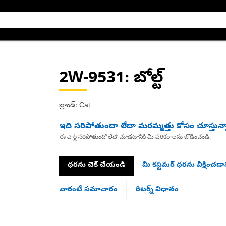
2W-9531
: బోల్ట్
బ్రాండ్: Cat
ఇది సరిపోతుందా లేదా మరమ్మత్తు కోసం చూస్తున్
ఈ పార్ట్ సరిపోతుందో లేదో చూడటానికి మీ పరికరాలను జోడించండి.
ధరను చెక్ చేయండి
మీ కస్టమర్ ధరను వీక్షించడాన
వారంటీ సమాచారం
రిటర్న్ విధానం