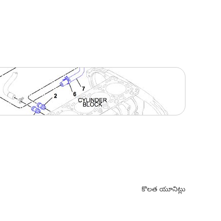
కొలత యూనిట్లు