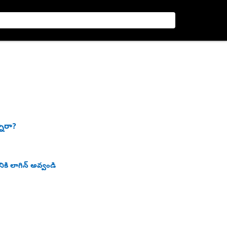
నారా?
ికి లాగిన్ అవ్వండి