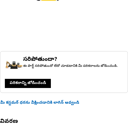
సరిపోతుందా?
ఈ పార్ట్ సరిపోతుందో లేదో చూడటానికి మీ పరికరాలను జోడించండి.
పరికరాన్ని జోడించండి
మీ కస్టమర్ ధరను వీక్షించడానికి లాగిన్ అవ్వండి
వివరణ