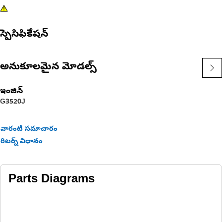
స్పెసిఫికేషన్
అనుకూలమైన మోడల్స్
ఇంజిన్
G3520J
వారంటీ సమాచారం
రిటర్న్ విధానం
Parts Diagrams