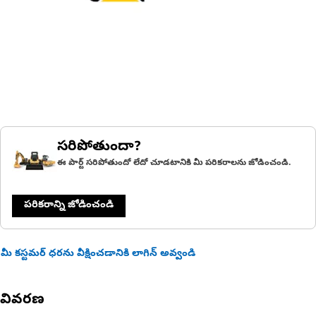
సరిపోతుందా?
ఈ పార్ట్ సరిపోతుందో లేదో చూడటానికి మీ పరికరాలను జోడించండి.
పరికరాన్ని జోడించండి
మీ కస్టమర్ ధరను వీక్షించడానికి లాగిన్ అవ్వండి
వివరణ