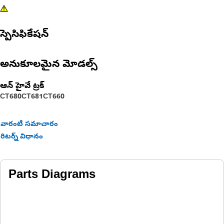
స్పెసిఫికేషన్
అనుకూలమైన మోడల్స్
ఆన్ హైవే ట్రక్
CT680
CT681
CT660
వారంటీ సమాచారం
రిటర్న్ విధానం
Parts Diagrams