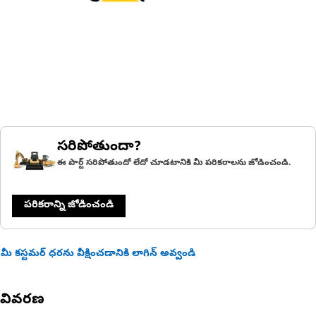
సరిపోతుందా?
ఈ పార్ట్ సరిపోతుందో లేదో చూడటానికి మీ పరికరాలను జోడించండి.
పరికరాన్ని జోడించండి
మీ కస్టమర్ ధరను వీక్షించడానికి లాగిన్ అవ్వండి
వివరణ