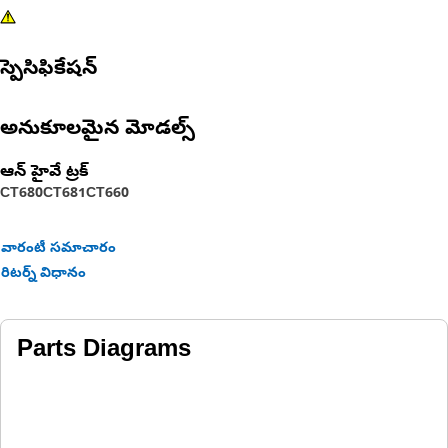
స్పెసిఫికేషన్
అనుకూలమైన మోడల్స్
ఆన్ హైవే ట్రక్
CT680
CT681
CT660
వారంటీ సమాచారం
రిటర్న్ విధానం
Parts Diagrams