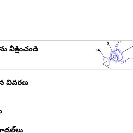
ను వీక్షించండి
ిన వివరణ
ు
ోడల్‌లు