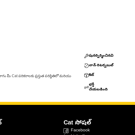
పునర్నిర్మించినవి
నాన్-రిటర్నబుల్
కిట్
ాగం మీ Cat పరికరాలకు ప్రస్తుత పరిస్థితిలో మరియు
భర్తీ
చేయబడింది
్
Cat సోషల్
Facebook