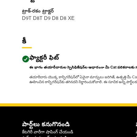
ట్రాక్-రకం ట్రాక్టర్‌
D9T D8T D9 D8 D8 XE
కీ
ఫ్యాక్టరీ ఫిట్
ఈ భాగం తయారీదారుల స్పెసిఫికేషన్‌ల ఆధారంగా మీ Cat పరికరాలకు
తయారీదారు యొక్క కాన్ఫిగరేషన్‌లో ఏవైనా మార్పులు జరిగితే, ఉత్పత్తి మీ C
ఊహించిన కాన్ఫిగరేషన్‌కు తగినదని నిర్ధారించుకోవాలి. ఈ సూచిక అన్ని పార్ట
పార్ట్‌లు కనుగొనండి
కేటగిరీ వారీగా షాపింగ్ చేయండి