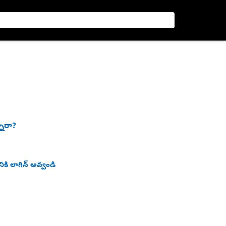
నారా?
ికి లాగిన్ అవ్వండి