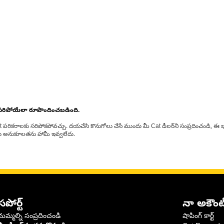
 సరిపోయేలా రూపొందించబడింది.
at పరికరాలకు సరిపోకపోవచ్చు. దయచేసి కొనుగోలు చేసే ముందు మీ Cat డీలర్‌ని సంప్రదించండి, ఈ భ
్‌లకు అనుకూలతను హామీ ఇవ్వలేదు.
సపోర్ట్
నా అకౌంట
మమ్మల్ని సంప్రదించండి
షాపింగ్ కార్ట్