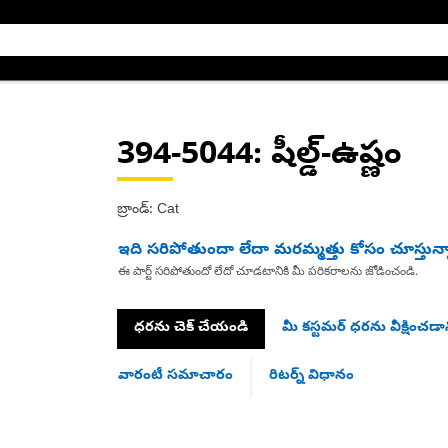
394-5044
: షీల్డ్-ఉష్ణం
బ్రాండ్: Cat
ఇది సరిపోతుందా లేదా మరమ్మత్తు కోసం చూస్తున్
ఈ పార్ట్ సరిపోతుందో లేదో చూడటానికి మీ పరికరాలను జోడించండి.
ధరను చెక్ చేయండి
మీ కస్టమర్ ధరను వీక్షించడాన
వారంటీ సమాచారం
రిటర్న్ విధానం