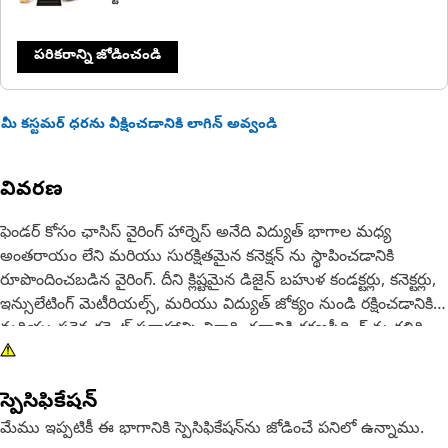
పరికరాన్ని జోడించండి
మీ కస్టమర్ ధరను వీక్షించడానికి లాగిన్ అవ్వండి
వివరణ
ఫెండర్ కోసం ఛాసిస్ వైరింగ్ హార్నెస్ అనేది విద్యుత్ భాగాల మధ్య
అంతరాయం లేని మరియు సురక్షితమైన కనెక్షన్ ను స్థాపించడానికి
రూపొందించబడిన వైరింగ్. దీని క్లిష్టమైన డిజైన్ బహుళ కండక్టర్లు, కనెక్టర్లు,
ఇన్సులేటింగ్ మెటీరియల్స్, మరియు విద్యుత్ జోక్యం నుండి రక్షించడానికి
మరియు సరైన కరెంట్ ప్రవాహాన్ని నిర్ధారించడానికి రక్షణషీథింగ్ ను కలిగి
ఉంటుంది.
స్పెసిఫికేషన్
లక్షణాలు:
అధిక నాణ్యత, మన్నికైన పదార్థాలతో తయారు చేయబడింది
మేము ఇప్పటికీ ఈ భాగానికి స్పెసిఫికేషన్‌ను జోడించే పనిలో ఉన్నాము.