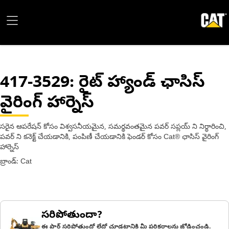
417-3529
: రైట్ హ్యాండ్ ఛాసిస్
వైరింగ్ హార్నెస్
సరైన ఆపరేషన్ కోసం విశ్వసనీయమైన, సమర్థవంతమైన పవర్ సప్లయ్ ని నిర్ధారించి,
పవర్ ని కనెక్ట్ చేయడానికి, పంపిణీ చేయడానికి ఫెండర్ కోసం Cat® ఛాసిస్ వైరింగ్
హార్నెస్
బ్రాండ్: Cat
సరిపోతుందా?
ఈ పార్ట్ సరిపోతుందో లేదో చూడటానికి మీ పరికరాలను జోడించండి.