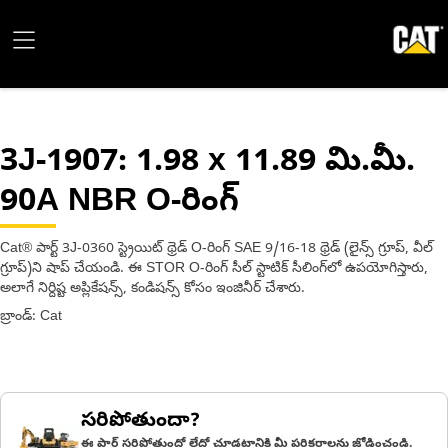
3J-1907
: 1.98 x 11.89 మి.మీ.
90A NBR O-రింగ్
Cat® పార్ట్ 3J-0360 స్ట్రెయిట్ థ్రెడ్ O-రింగ్ SAE 9/16-18 థ్రెడ్ (లైన్స్ గ్రూప్, వీల్
గ్రూప్)ని షాప్ చేయండి. ఈ STOR O-రింగ్ సీల్ స్టాటిక్ సీలింగ్‌లో ఉపయోగిస్తారు,
అలాగే నిర్దిష్ట అప్లికేషన్స్, కండిషన్స్ కోసం ఇంజినీర్ చేశారు.
బ్రాండ్: Cat
సరిపోతుందా?
ఈ పార్ట్ సరిపోతుందో లేదో చూడటానికి మీ పరికరాలను జోడించండి.