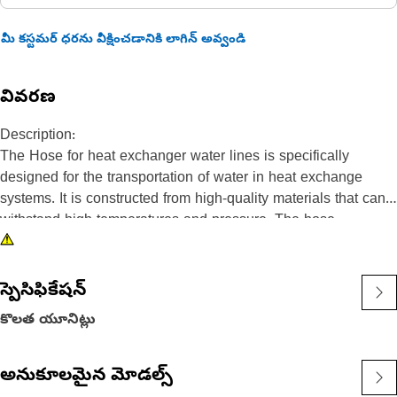
మీ కస్టమర్ ధరను వీక్షించడానికి లాగిన్ అవ్వండి
వివరణ
Description:
The Hose for heat exchanger water lines is specifically
designed for the transportation of water in heat exchange
systems. It is constructed from high-quality materials that can
withstand high temperatures and pressure. The hose
facilitates the efficient transfer of water between the heat
exchanger and other components, ensuring optimal heat
transfer and system performance.
స్పెసిఫికేషన్
కొలత యూనిట్లు
Attributes:
• Designed for use in heat exchanger water lines.
• Constructed from high-quality materials for durability and
అనుకూలమైన మోడల్స్
resistance to high temperatures and pressure.