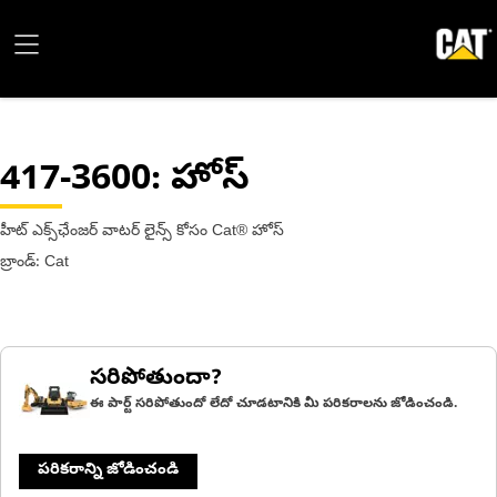
417-3600
: హోస్
హీట్ ఎక్స్‌ఛేంజర్ వాటర్ లైన్స్ కోసం Cat® హోస్
బ్రాండ్: Cat
సరిపోతుందా?
ఈ పార్ట్ సరిపోతుందో లేదో చూడటానికి మీ పరికరాలను జోడించండి.
పరికరాన్ని జోడించండి