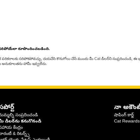
 సరిపోయేలా రూపొందించబడింది.
at పరికరాలకు సరిపోకపోవచ్చు. దయచేసి కొనుగోలు చేసే ముందు మీ Cat డీలర్‌ని సంప్రదించండి, ఈ భ
్‌లకు అనుకూలతను హామీ ఇవ్వలేదు.
సపోర్ట్
నా అకౌంట
మమ్మల్ని సంప్రదించండి
షాపింగ్ కార్ట్
మీ డీలర్‌ను కనుగొనండి
Cat Rewards
సహాయ కేంద్రం
వారంటీ & రిటర్న్స్