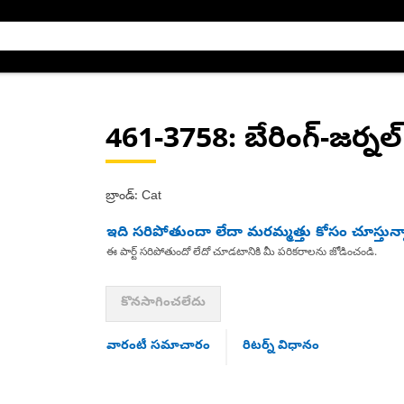
461-3758
: బేరింగ్-జర్నల్
బ్రాండ్: Cat
ఇది సరిపోతుందా లేదా మరమ్మత్తు కోసం చూస్తున్
ఈ పార్ట్ సరిపోతుందో లేదో చూడటానికి మీ పరికరాలను జోడించండి.
కొనసాగించలేదు
వారంటీ సమాచారం
రిటర్న్ విధానం