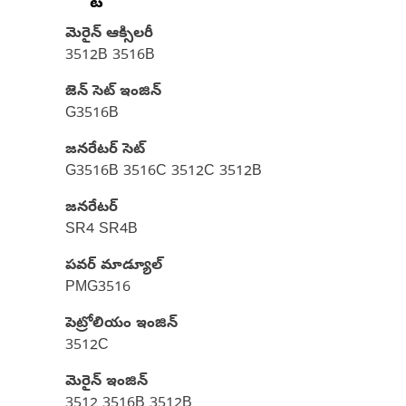
మెరైన్ ఆక్సిలరీ
3512B 3516B
జెన్ సెట్ ఇంజిన్
G3516B
జనరేటర్ సెట్
G3516B 3516C 3512C 3512B
జనరేటర్
SR4 SR4B
పవర్ మాడ్యూల్
PMG3516
పెట్రోలియం ఇంజిన్
3512C
మెరైన్ ఇంజిన్‌
3512 3516B 3512B