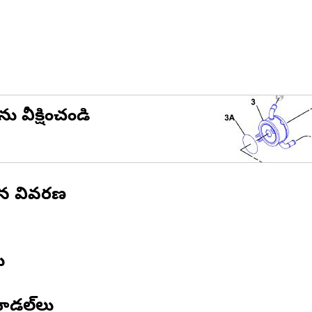
ను వీక్షించండి
ిన వివరణ
ు
ోడల్‌లు