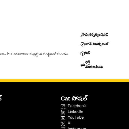
పునర్నిర్మించినవి
నాన్-రిటర్నబుల్
కిట్
ాగం మీ Cat పరికరాలకు ప్రస్తుత పరిస్థితిలో మరియు
భర్తీ
చేయబడింది
్
Cat సోషల్
Facebook
LinkedIn
YouTube
X