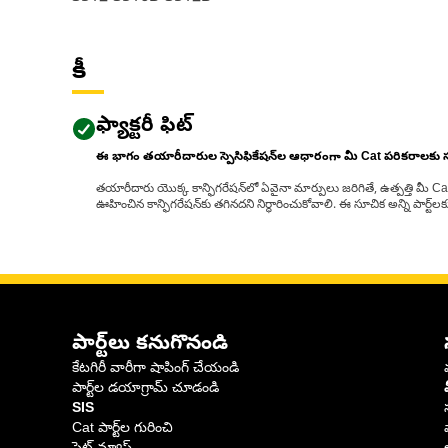
కీ
ఫ్యాక్టరీ ఫిట్
ఈ భాగం తయారీదారుల స్పెసిఫికేషన్‌ల ఆధారంగా మీ Cat పరికరాలకు
తయారీదారు యొక్క కాన్ఫిగరేషన్‌లో ఏవైనా మార్పులు జరిగితే, ఉత్పత్తి మీ C
ఊహించిన కాన్ఫిగరేషన్‌కు తగినదని నిర్ధారించుకోవాలి. ఈ సూచిక అన్ని పార్ట
పార్ట్‌లు కనుగొనండి
కేటగిరీ వారీగా షాపింగ్ చేయండి
పార్ట్‌ల డయాగ్రామ్ చూడండి
SIS
Cat పార్ట్‌ల గురించి