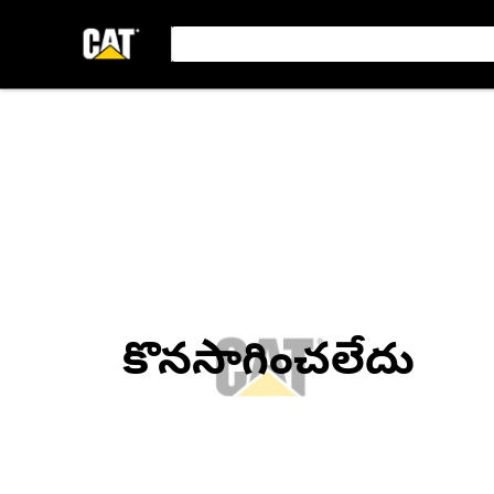
కొనసాగించలేదు