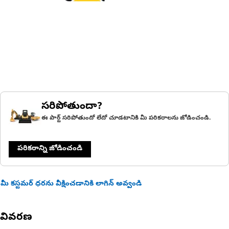
సరిపోతుందా?
ఈ పార్ట్ సరిపోతుందో లేదో చూడటానికి మీ పరికరాలను జోడించండి.
పరికరాన్ని జోడించండి
మీ కస్టమర్ ధరను వీక్షించడానికి లాగిన్ అవ్వండి
వివరణ