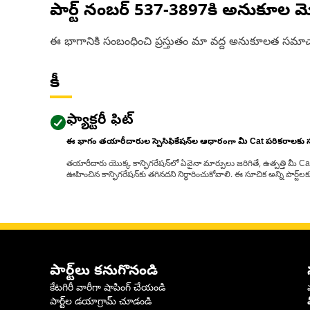
పార్ట్ నంబర్
537-3897
కి అనుకూల మ
ఈ భాగానికి సంబంధించి ప్రస్తుతం మా వద్ద అనుకూలత సమాచ
కీ
ఫ్యాక్టరీ ఫిట్
ఈ భాగం తయారీదారుల స్పెసిఫికేషన్‌ల ఆధారంగా మీ Cat పరికరాలకు
తయారీదారు యొక్క కాన్ఫిగరేషన్‌లో ఏవైనా మార్పులు జరిగితే, ఉత్పత్తి మీ C
ఊహించిన కాన్ఫిగరేషన్‌కు తగినదని నిర్ధారించుకోవాలి. ఈ సూచిక అన్ని పార్ట
పార్ట్‌లు కనుగొనండి
కేటగిరీ వారీగా షాపింగ్ చేయండి
పార్ట్‌ల డయాగ్రామ్ చూడండి