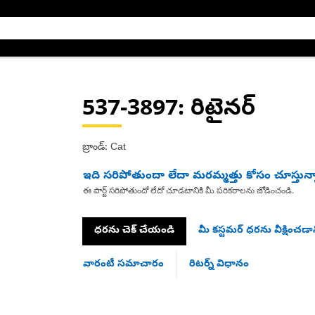
537-3897
: రిటైనర్
బ్రాండ్: Cat
ఇది సరిపోతుందా లేదా మరమ్మత్తు కోసం చూస్తున్
ఈ పార్ట్ సరిపోతుందో లేదో చూడటానికి మీ పరికరాలను జోడించండి.
ధరను చెక్ చేయండి
మీ కస్టమర్ ధరను వీక్షించడాన
వారంటీ సమాచారం
రిటర్న్ విధానం