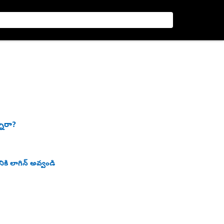
నారా?
ికి లాగిన్ అవ్వండి