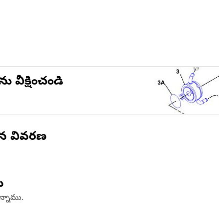
ను వీక్షించండి
ిన వివరణ
ు
ఉన్నాము.