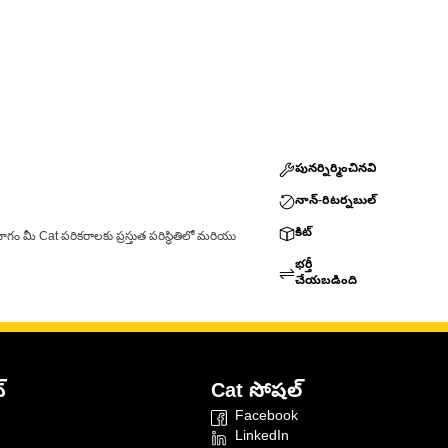
పునర్నిర్మించినవి
నాన్-రిటర్నబుల్
కిట్
ాగం మీ Cat పరికరాలకు ప్రస్తుత పరిస్థితిలో మరియు
భర్తీ
చేయబడింది
్
Cat సోషల్
Facebook
LinkedIn