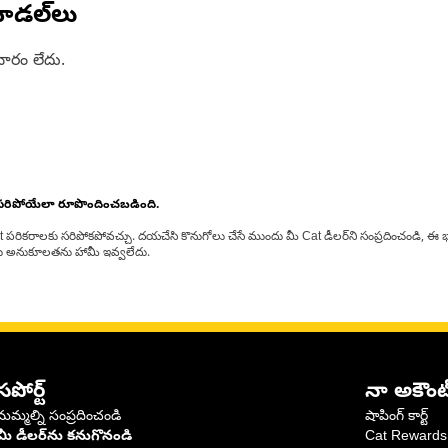
ోడల్‌లు
ారం లేదు.
 సరిపోయేలా రూపొందించబడింది.
at పరికరాలకు సరిపోకపోవచ్చు. దయచేసి కొనుగోలు చేసే ముందు మీ Cat డీలర్‌ని సంప్రదించండి, ఈ భ
్‌లకు అనుకూలతను హామీ ఇవ్వలేదు.
సపోర్ట్
నా అకౌంట
మమ్మల్ని సంప్రదించండి
షాపింగ్ కార్ట్
మీ డీలర్‌ను కనుగొనండి
Cat Rewards