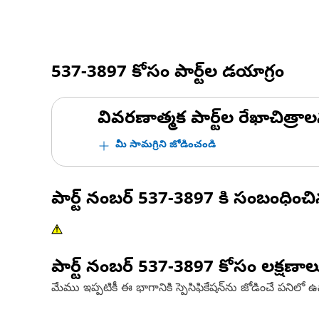
537-3897
కోసం పార్ట్‌ల డయాగ్రం
వివరణాత్మక పార్ట్‌ల రేఖాచిత్రాల
మీ సామగ్రిని జోడించండి
పార్ట్ నంబర్
537-3897
కి సంబంధించ
పార్ట్ నంబర్
537-3897
కోసం లక్షణాల
మేము ఇప్పటికీ ఈ భాగానికి స్పెసిఫికేషన్‌ను జోడించే పనిలో 