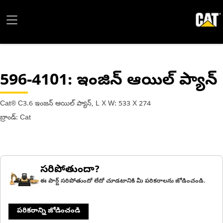
596-4101
: ఇంజిన్ ఆయిల్ ప్యాన్
Cat® C3.6 ఇంజన్ ఆయిల్ ప్యాన్, L X W: 533 X 274
బ్రాండ్: Cat
సరిపోతుందా?
ఈ పార్ట్ సరిపోతుందో లేదో చూడటానికి మీ పరికరాలను జోడించండి.
పరికరాన్ని జోడించండి