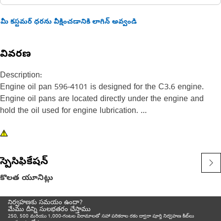
మీ కస్టమర్ ధరను వీక్షించడానికి లాగిన్ అవ్వండి
వివరణ
Description:
Engine oil pan 596-4101 is designed for the C3.6 engine.
Engine oil pans are located directly under the engine and
hold the oil used for engine lubrication.
Attributes:
• Oil pan with gasket, oil drain plugs, inserts, and washers
• Length: 533mm (20.98 inches)
స్పెసిఫికేషన్
• Width: 274mm (10.79 inches)
కొలత యూనిట్లు
• Height: 164mm (6.44 inches)
నిర్వహణకు సమయం ఉందా?
Application:
మేము దీన్ని సులభతరం చేస్తాము
Consult your owner's manual or contact your local Cat Dealer
250, 500 మరియు 1,000-గంటల విరామాలతో సహా పరికరాల రకం ద్వారా పూర్తి నిర్వహణ కిట్‌లు