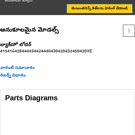
అందుబాటులో ఉన్నాయి.
for more information.
మెయింటెనెన్స్ కిట్‌లను షాపింగ్ చేయండి
అనుకూలమైన మోడల్స్
బ్యాక్‌హో లోడర్
415
416
428
444
434
424
440
430
420
432
450
420XE
వారంటీ సమాచారం
రిటర్న్ విధానం
Parts Diagrams