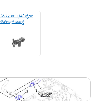
6V-7238: 3/4" ಥ್ರೆಡ್
ಶಟ್ಅಫ್ ವಾಲ್ವ್