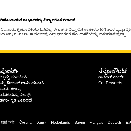
ೊಂದುವಂತೆ ಈ ಭಾಗವನ್ನು ವಿನ್ಯಾಸಗೊಳಿಸಲಾಗಿದೆ.
t ಸಾಧನಕ್ಕೆ ಹೊಂದಿಕೆಯಾಗುವುದಿಲ್ಲ. ಈ ಭಾಗವು ನಿಮ್ಮ Cat ಉಪಕರಣಗಳಿಗೆ ಅದರ ಪ್ರಸ್ತುತ ಸ್ಥಿತಿಯಲ
್ ಅನ್ನು ಸಂಪರ್ಕಿಸಿ. ಈ ಸೂಚಕವು ಎಲ್ಲಾ ಭಾಗಗಳಿಗೆ ಹೊಂದಾಣಿಕೆಯನ್ನು ಖಾತರಿಪಡಿಸುವುದಿಲ್ಲ.
ಪೋರ್ಟ್
ನನ್ನಅಕೌಂಟ್
್ಮನ್ನು ಸಂಪರ್ಕಿಸಿ
ಶಾಪಿಂಗ್ ಕಾರ್ಟ್
ಿಮ್ಮ ಡೀಲರ್ ಅನ್ನು ಹುಡುಕಿ
Cat Rewards
ಹಾಯ ಕೇಂದ್ರ
ರಂಟಿಮತ್ತು ರಿಟರ್ನ್ಸ್
್ಡರ್ ಸ್ಥಿತಿ ವಿಚಾರಣೆ
繁體中文
Čeština
Dansk
Nederlands
Suomi
Français
Deutsch
Ελ