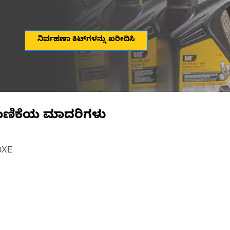
ನಿರ್ವಹಣಾ ಕಿಟ್‌ಗಳನ್ನು ಖರೀದಿಸಿ
ಾಣಿಕೆಯ ಮಾದರಿಗಳು
20XE