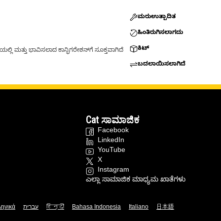
ಮರುಉತ್ಪಾದಿತ
ಹಿಂತಿರುಗಿಸಲಾಗದು
ಕಿಟ್
್ಲಿ ಮತ್ತು ಭಾವಿಸಲಾದ ಕಾನ್ಫಿಗರೇಶನ್‌ಗೆ ಸೂಕ್ತವಾಗಿದೆ
ಬದಲಾಯಿಸಲಾಗಿದೆ
Cat ಸಾಮಾಜಿಕ
Facebook
LinkedIn
YouTube
X
Instagram
ಎಲ್ಲಾ ಸಾಮಾಜಿಕ ಮಾಧ್ಯಮ ಖಾತೆಗಳು
ληνικά
עברית
हिन्दी
Bahasa Indonesia
Italiano
日本語