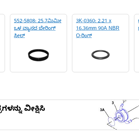
552-5808: 25.7ಮಿಮೀ
3K-0360: 2.21 x
ಒಳ ವ್ಯಾಸದ ಬೇರಿಂಗ್
16.36mm 90A NBR
ಸೀಲ್
O-ರಿಂಗ್
ನ್ನು ವೀಕ್ಷಿಸಿ