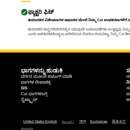
ಫ್ಯಾಕ್ಟರಿ ಫಿಟ್
ತಯಾರಕರ ವಿಶೇಷಣಗಳ ಆಧಾರದ ಮೇಲೆ ನಿಮ್ಮ Cat ಉಪಕರಣಗಳಿಗೆ ಸರಿಹ
ತಯಾರಕರ ಕಾನ್ಫಿಗರೇಶನ್‌ನಲ್ಲಿನ ಯಾವುದೇ ಬದಲಾವಣೆಗಳು ಉತ್ಪನ್ನವು ನಿಮ್ಮ Ca
ಎಂದು ಖಚಿತಪಡಿಸಿಕೊಳ್ಳಲು ಖರೀದಿಸುವ ಮೊದಲು ದಯವಿಟ್ಟು ನಿಮ್ಮ Cat ಡೀಲರ
ಭಾಗಗಳನ್ನು ಹುಡುಕಿ
ಸ
ವರ್ಗದ ಮೂಲಕ ಶಾಪಿಂಗ್ ಮಾಡಿ
ನಮ
ಭಾಗಗಳ ರೇಖಾಚಿತ್ರ
ನ
SIS
ಸ
Cat ಭಾಗಗಳಬಗ್ಗೆ
ವಾ
ಸೈಟ್ಮ್ಯಾಪ್
ಆರ
United States English
العربية
বাংলা
Български
简体中文