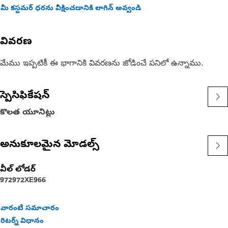
మీ కస్టమర్ ధరను వీక్షించడానికి లాగిన్ అవ్వండి
వివరణ
మేము ఇప్పటికీ ఈ భాగానికి వివరణను జోడించే పనిలో ఉన్నాము.
స్పెసిఫికేషన్
కొలత యూనిట్లు
అనుకూలమైన మోడల్స్
వీల్ లోడర్
972
972XE
966
వారంటీ సమాచారం
రిటర్న్ విధానం