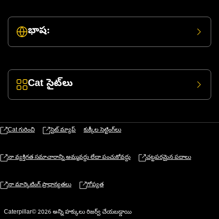
భాష:
Cat సైట్‌లు
Cat గురించి
సైట్ మ్యాప్
కుక్కీల సెట్టింగ్‌లు
నా వ్యక్తిగత సమాచారాన్ని అమ్మవద్దు లేదా పంచుకోవద్దు
చట్టపరమైన పదాలు
నా మార్కెటింగ్ ప్రాధాన్యతలు
గోప్యత
Caterpillar© 2026 అన్ని హక్కులు రిజర్వ్ చేయబడ్డాయి