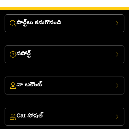
పార్ట్‌లు కనుగొనండి
సపోర్ట్
నా అకౌంట్
Cat సోషల్