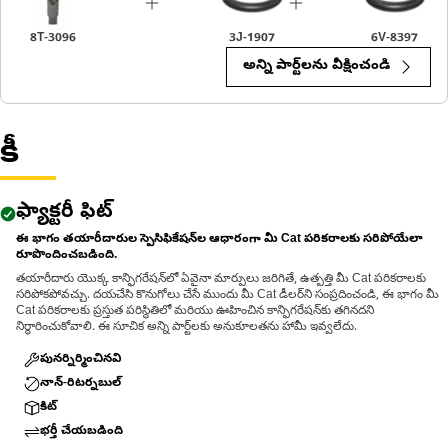
8T-3096
3J-1907
6V-8397
అన్ని పార్ట్‌లను వీక్షించండి
కీ
ఫ్యాక్టరీ ఫిట్
ఈ భాగం తయారీదారుల స్పెసిఫికేషన్‌ల ఆధారంగా మీ Cat పరికరాలకు సరిపోయేలా
రూపొందించబడింది.
తయారీదారు యొక్క కాన్ఫిగరేషన్‌లో ఏవైనా మార్పులు జరిగితే, ఉత్పత్తి మీ Cat పరికరాలకు
సరిపోకపోవచ్చు. దయచేసి కొనుగోలు చేసే ముందు మీ Cat డీలర్‌ని సంప్రదించండి, ఈ భాగం మీ
Cat పరికరాలకు ప్రస్తుత పరిస్థితిలో మరియు ఊహించిన కాన్ఫిగరేషన్‌కు తగినదని
నిర్ధారించుకోవాలి. ఈ సూచిక అన్ని పార్ట్‌లకు అనుకూలతను హామీ ఇవ్వలేదు.
పునర్నిర్మించినవి
నాన్-రిటర్నబుల్
కిట్
భర్తీ చేయబడింది