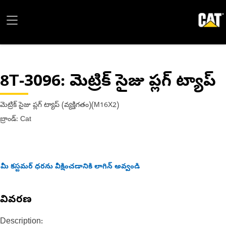
8T-3096
: మెట్రిక్ సైజు ప్లగ్ ట్యాప్
మెట్రిక్ సైజు ప్లగ్ ట్యాప్ (వ్యక్తిగతం)(M16X2)
బ్రాండ్: Cat
మీ కస్టమర్ ధరను వీక్షించడానికి లాగిన్ అవ్వండి
వివరణ
Description: