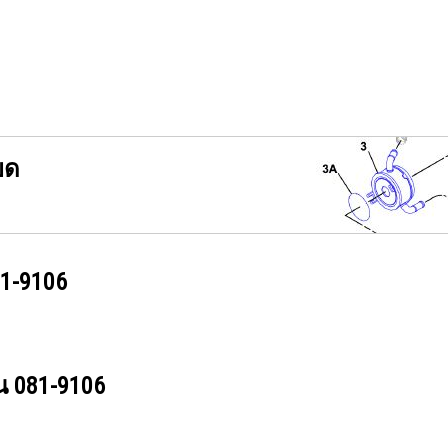
ยด
1-9106
วน
081-9106