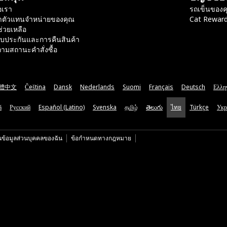
อเรา
รถเข็นของค
าตัวแทนจำหน่ายของคุณ
Cat Rewar
ช่วยเหลือ
ับประกันและการคืนสินค้า
ามสถานะคำสั่งซื้อ
體中文
Čeština
Dansk
Nederlands
Suomi
Français
Deutsch
Ελλη
ă
Русский
Español (Latino)
Svenska
தமிழ்
తెలుగు
ไทย
Türkçe
Укр
นข้อมูลส่วนบุคคลของฉัน
ข้อกำหนดทางกฎหมาย