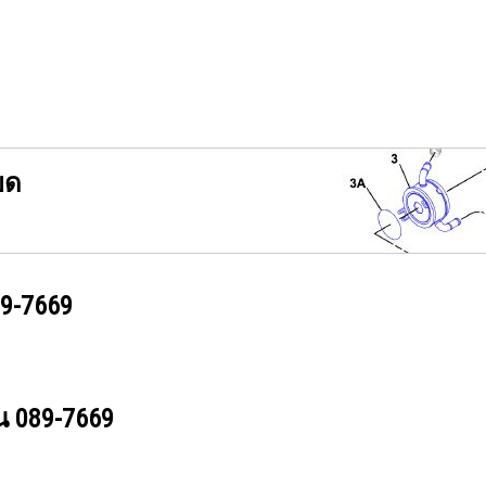
ยด
9-7669
วน
089-7669