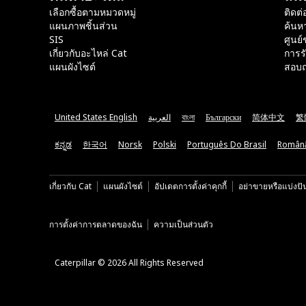
เลือกซื้อตามหมวดหมู่
ติดต่
แผนภาพชิ้นส่วน
ค้นห
SIS
ศูนย์
เกี่ยวกับอะไหล่ Cat
การร
แผนผังไซต์
สอบถ
United States English
العربية
বাংলা
Български
简体中文
繁
ಕನ್ನಡ
한국어
Norsk
Polski
Português Do Brasil
Român
เกี่ยวกับ Cat
แผนผังไซต์
อัปเดตการตั้งค่าคุกกี้
อย่าขายหรือแบ่งปั
การตั้งค่าการตลาดของฉัน
ความเป็นส่วนตัว
Caterpillar © 2026 All Rights Reserved