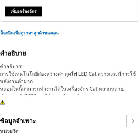
เพิ่มเครื่องจักร
ล็อกอินเพื่อดูราคาลูกค้าของคุณ
คำอธิบาย
คำอธิบาย:
การใช้เทคโนโลยีส่องสว่างล่า สุดไฟ LED Cat สว่างและมีการใช้
พลังงานต่ำมาก
หลอดไฟนี้สามารถทำงานได้ในเครื่องจักร Cat หลากหลาย
ประเภท ทำให้ใช้งานได้อเนกประสงค์และทนทาน
คุณลักษณะ:
• หลอดไฟ LED สีแดง
• 24V
ข้อมูลจำเพาะ
• ฐานเลื่อน
หน่วยวัด
• ฐานเลื่อน T5.5