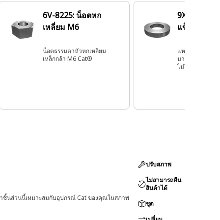
6V-8225: น็อตหก
9X-8267: แ
เหลี่ยม M6
แข็งหนา 2 ม
น็อตธรรมดาหัวหกเหลี่ยม
แหวนรองแข็ง C
เหล็กกล้า M6 Cat®
มาสำหรับตัวยึด 
ไม่ให้ตัวยึดจมเข
และช่วยกระจาย
สม่ำเสมอยิ่งขึ้น
ปรับสภาพ
ไม่สามารถคืน
สินค้าได้
่าชิ้นส่วนนี้เหมาะสมกับอุปกรณ์ Cat ของคุณในสภาพ
ชุด
เปลี่ยน