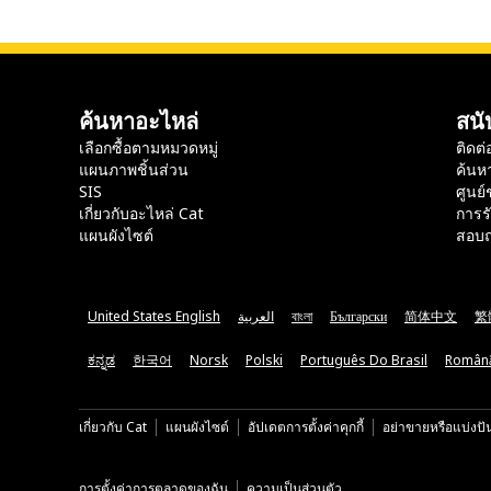
ค้นหาอะไหล่
สนั
เลือกซื้อตามหมวดหมู่
ติดต่
แผนภาพชิ้นส่วน
ค้นห
SIS
ศูนย์
เกี่ยวกับอะไหล่ Cat
การร
แผนผังไซต์
สอบถ
United States English
العربية
বাংলা
Български
简体中文
繁
ಕನ್ನಡ
한국어
Norsk
Polski
Português Do Brasil
Român
เกี่ยวกับ Cat
แผนผังไซต์
อัปเดตการตั้งค่าคุกกี้
อย่าขายหรือแบ่งปั
การตั้งค่าการตลาดของฉัน
ความเป็นส่วนตัว