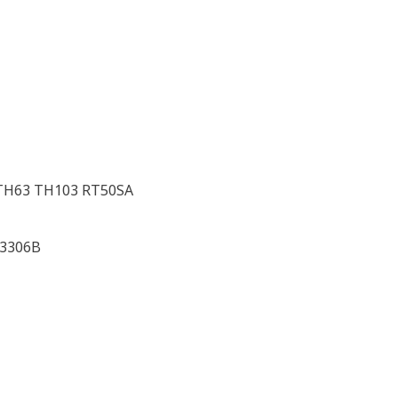
TH63 TH103 RT50SA
 3306B