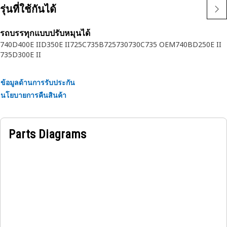
รุ่นที่ใช้กันได้
รถบรรทุกแบบปรับหมุนได้
740
D400E II
D350E II
725C
735B
725
730
730C
735 OEM
740B
D250E II
735
D300E II
ข้อมูลด้านการรับประกัน
นโยบายการคืนสินค้า
Parts Diagrams