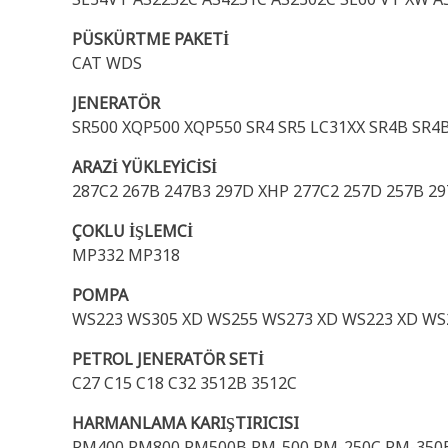
PÜSKÜRTME PAKETİ
CAT WDS
JENERATÖR
SR500 XQP500 XQP550 SR4 SR5 LC31XX SR4B SR4
ARAZİ YÜKLEYİCİSİ
287C2 267B 247B3 297D XHP 277C2 257D 257B 29
ÇOKLU İŞLEMCİ
MP332 MP318
POMPA
WS223 WS305 XD WS255 WS273 XD WS223 XD WS2
PETROL JENERATÖR SETİ
C27 C15 C18 C32 3512B 3512C
HARMANLAMA KARIŞTIRICISI
RM400 RM800 RM500B RM-500 RM-250C RM-350