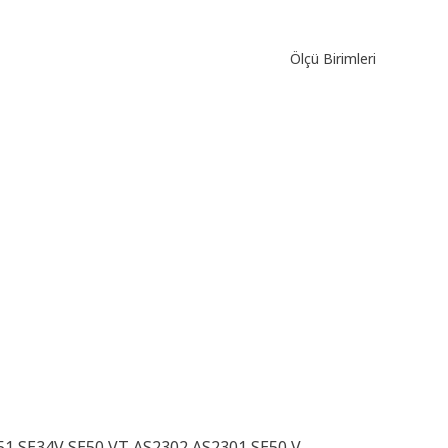
Ölçü Birimleri
1 SE34V SE50 VT AS2302 AS2301 SE50 V