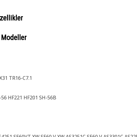
ellikler
 Modeller
X31 TR16-C7.1
-56 HF221 HF201 SH-56B
4251 SE60VT XW SE60 V XW AS3251C SE60 V AS3301C AS225