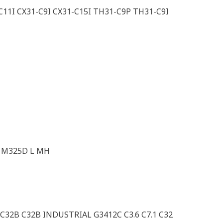
C11I CX31-C9I CX31-C15I TH31-C9P TH31-C9I
 M325D L MH
 C32B C32B INDUSTRIAL G3412C C3.6 C7.1 C32