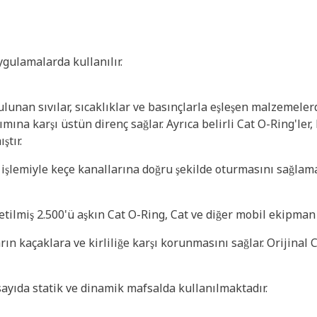
ygulamalarda kullanılır.
unan sıvılar, sıcaklıklar ve basınçlarla eşleşen malzemeler
ımına karşı üstün direnç sağlar. Ayrıca belirli Cat O-Ring'le
ştır.
a işlemiyle keçe kanallarına doğru şekilde oturmasını sağlam
tilmiş 2.500'ü aşkın Cat O-Ring, Cat ve diğer mobil ekipman O
ın kaçaklara ve kirliliğe karşı korunmasını sağlar. Orijinal C
sayıda statik ve dinamik mafsalda kullanılmaktadır.