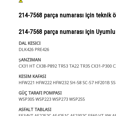
214-7568
parça numarası için teknik öz
214-7568
parça numarası için Uyumlu
DAL KESİCİ
DLK426 PRE426
ŞANZIMAN
CX31 HT CX38-P892 TR53 TA22 TR35 CX31-P300 C
KESİM KAFASI
HFW221 HFW222 HFW232 SH-58 SC-57 HF201B SS
GÜÇ TARAFI POMPASI
WSP305 WSP223 WSP273 WSP255
ASFALT TABLASI
SE34VT AS2252C AS4251C AS2302C SE60 VT XW AS