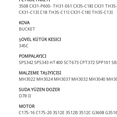
3508 CX31-P600- TH31-E61 CX35-C18I CX31 TH35
CX31-C13I C18 TH35-C11I CX31-C18I TH35-C13I
KOVA
BUCKET
ŞOVEL KÜTÜK KESİCİ
345C
POMPALAYICI
SPS342 SPS343 HT400 SCT673 CPT372 SPP101 SB
MALZEME TAŞIYICISI
MH3022 MH3024 MH3037 MH3032 MH3040 MH30
SUDA YÜZEN DOZER
D7R II
MOTOR
C175-16 C175-20 3512E 3512B 3512C G3608 G351