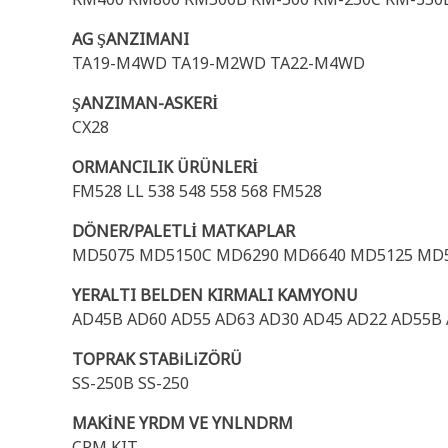
AG ŞANZIMANI
TA19-M4WD TA19-M2WD TA22-M4WD
ŞANZIMAN-ASKERİ
CX28
ORMANCILIK ÜRÜNLERİ
FM528 LL 538 548 558 568 FM528
DÖNER/PALETLİ MATKAPLAR
MD5075 MD5150C MD6290 MD6640 MD5125 MD
YERALTI BELDEN KIRMALI KAMYONU
AD45B AD60 AD55 AD63 AD30 AD45 AD22 AD55B A
TOPRAK STABiLiZÖRÜ
SS-250B SS-250
MAKİNE YRDM VE YNLNDRM
CPM KIT