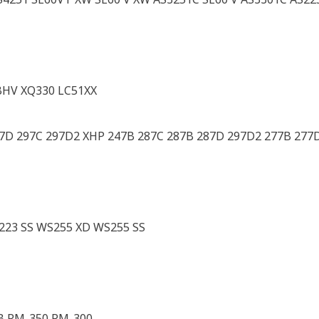
BHV XQ330 LC51XX
7D 297C 297D2 XHP 247B 287C 287B 287D 297D2 277B 277D
23 SS WS255 XD WS255 SS
B RM-350 RM-300