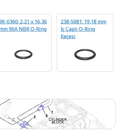
3K-0360: 2,21 x 16,36
238-5081: 19,18 mm
mm 90A NBR O-Ring
İç Çaplı O-Ring
Keçesi