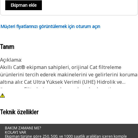
Ekipman ekle
Müşteri fiyatlarınızı görüntülemek için oturum açın
Tanım
Açıklama:
Akıllı Cat® ekipman sahipleri, orijinal Cat filtreleme
ürünlerini tercih ederek makinelerini ve gelirlerini koruma
altına alır. Cat Ultra Yüksek Verimli (UHE) Hidrolik ve
Şanzıman Filtreleri en zorlu uygulamalarda optimum
kirlenme kontrolü için küçük partikülleri daha yüksek
oranda ortadan kaldıran sentetik ortama sahiptir.
Teknik özellikler
Filtre seçimi önemli bir karar gibi görünmeyebilir, ancak
yanlış filtre ekipmanınızın daha hızlı aşınmasına ve hasar
BAKIM ZAMANI MI?
KOLAYI VAR
görmesine neden olabilir. Örneğin Cat Hidrolik Filtreleri,
Ekipman türüne göre 250, 500, ve 1000 saatlik aralıkları içeren komple