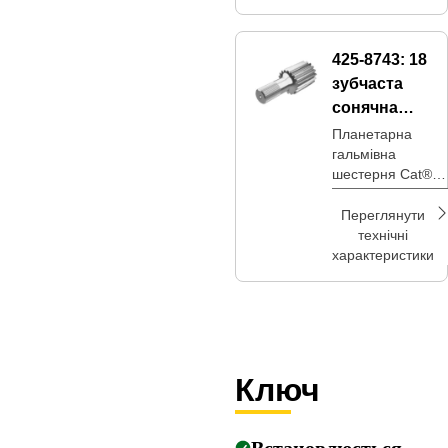
425-8743:
18
зубчаста
сонячна
шестерня
Планетарна
гальмівна
шестерня Cat®
для
забезпечення
Переглянути
гальмівної дії
технічні
шляхом
характеристики
блокування
обертання
планетарних
передач у ведучі
осі
Ключ