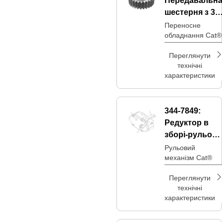
Передавальн
з’єднуючись із
зовнішнім вінцем
шестерня з 30
зовнішніми
Переносне
обладнання Cat®
зубами
Переглянути
технічні
характеристики
344-7849:
Редуктор в
зборі-рульове
управління
Рульовий
механізм Cat®
Переглянути
технічні
характеристики