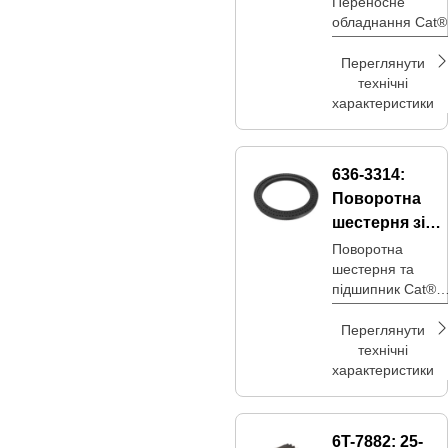
Переносне
обладнання Cat®
передаточної
шестерні
Переглянути
технічні
характеристики
636-3314:
Поворотна
шестерня зі
103 зубцями
Поворотна
шестерня та
та підшипник
підшипник Cat®
забезпечують
контрольоване
Переглянути
обертання
технічні
верхньої
характеристики
конструкції
обладнання,
сприяючи
6T-7882:
25-