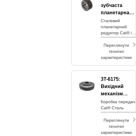
плавним і точним
зубчаста
рухам під час
поворотів
планетарна
передача
Сталевий
планетарний
редуктор Cat® із
25 зубами, який
використовується
Переглянути
в трансмісії
технічні
характеристики
3T-6175:
Вихідний
механізм
передачі
Коробка передач
Cat® Cталь
Переглянути
технічні
характеристики