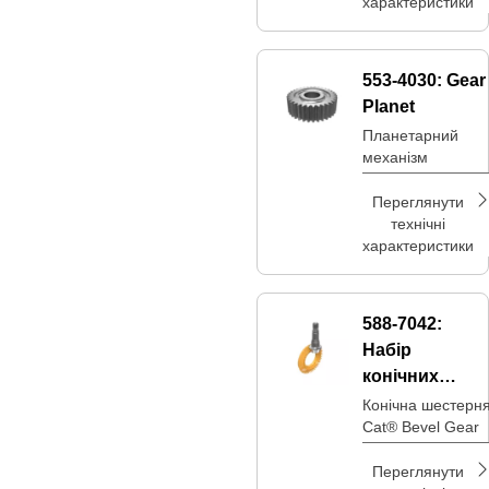
характеристики
553-4030:
Gear
Planet
Планетарний
механізм
Переглянути
технічні
характеристики
588-7042:
Набір
конічних
шестерень на
Конічна шестерн
Cat® Bevel Gear
43 зуба
Переглянути