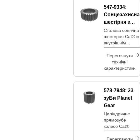
547-9334:
Сонцезахисна
шестірня з
внутрішнім
Сталева сонячна
шестерня Cat® із
діаметром
внутрішнім
250,5 мм
діаметром 250,5
мм
Переглянути
технічні
характеристики
578-7948:
23
зуБи Planet
Gear
Циліндричне
прямозубе
колесо Cat®
Переглянути