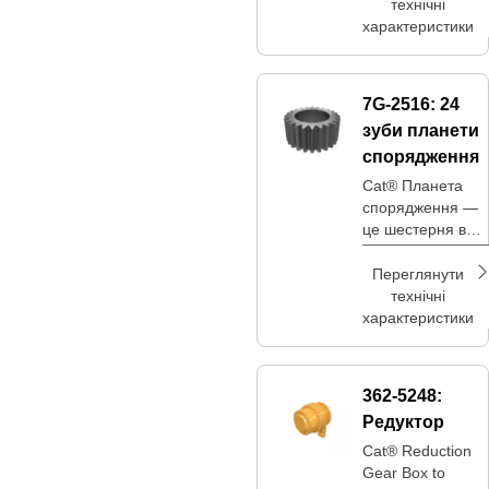
технічні
характеристики
7G-2516:
24
зуби планети
спорядження
Cat® Планета
спорядження —
це шестерня в
планетарній
системі зубчасти
Переглянути
передач, яка
технічні
обертається
характеристики
навколо
центральної
сонячної
362-5248:
шестерні,
Редуктор
з’єднуючись із
зовнішнім вінцем
Cat® Reduction
Gear Box to