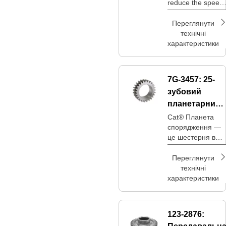
reduce the speed
of motor and
increase the
Переглянути
torque in Elevator
технічні
Drive
характеристики
7G-3457:
25-
зубовий
планетарний
механізм
Cat® Планета
спорядження —
це шестерня в
планетарній
системі зубчасти
Переглянути
передач, яка
технічні
обертається
характеристики
навколо
центральної
сонячної
123-2876:
шестерні,