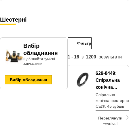
Шестерні
Фільтр
Вибір
обладнання
1
-
16
з
1200
результати
Щоб знайти сумісні
запчастини​
629-8449:
Вибір обладнання
Спіральна
конічна
шестерня
Спіральна
конічна шестерня
Cat®, 45 зубців
Переглянути
технічні