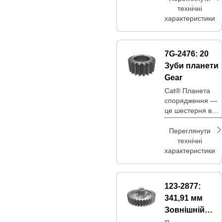
технічні
характеристики
7G-2476:
20
Зуби планети
Gear
Cat® Планета
спорядження —
це шестерня в
планетарній
системі зубчасти
Переглянути
передач, яка
технічні
обертається
характеристики
навколо
центральної
сонячної
123-2877:
шестерні,
341,91 мм
з’єднуючись із
зовнішнім вінцем
Зовнішній
діаметр