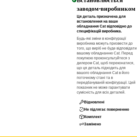
Встановлюється
заводом-виробником
Ця деталь призначена для
встановлення на ваше
обладнання Cat відповідно до
специфікацій виробника.
Будь-які зміни в конфігурації
виробника можуть призвести до
того, що виріб не буде відповідати
вашому обладнанню Cat. Перед
покупкою проконсультуйтеся з
дилером Cat, щоб переконатися,
що ця деталь підходить для
вашого обладнання Cat в його
поточному стані та в
передбачуваній конфігурації. Цей
показник не може гарантувати
сумісність для всіх деталей.
Відновлені
Не підлягає поверненню
Комплект
Замінено