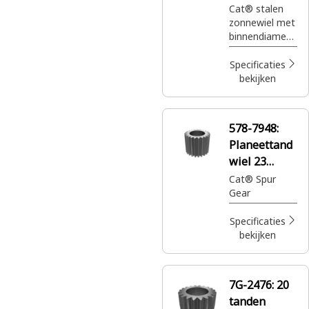
binnendiam
Cat® stalen
zonnewiel met
eter van
binnendiamete
250,5 mm
r van 250,5
mm
Specificaties
bekijken
578-7948:
Planeettand
wiel 23
tanden
Cat® Spur
Gear
Specificaties
bekijken
7G-2476:
20
tanden