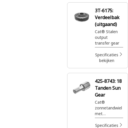
3T-6175:
Verdeelbak
(uitgaand)
Cat® Stalen
output
transfer gear
Specificaties
bekijken
425-8743:
18
Tanden Sun
Gear
Cat®
zonnetandwiel
met
planeetwielre
m voor het
Specificaties