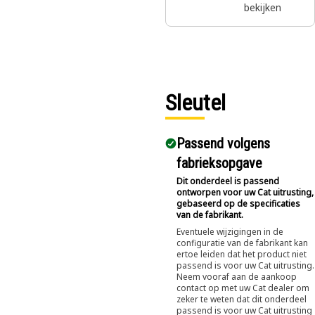
leveren van
bekijken
remwerking
door de
draaiing van
planeettandwi
elen in de
aandrijfas te
Sleutel
ondersteunen
Passend volgens
fabrieksopgave
Dit onderdeel is passend
ontworpen voor uw Cat uitrusting,
gebaseerd op de specificaties
van de fabrikant.
Eventuele wijzigingen in de
configuratie van de fabrikant kan
ertoe leiden dat het product niet
passend is voor uw Cat uitrusting.
Neem vooraf aan de aankoop
contact op met uw Cat dealer om
zeker te weten dat dit onderdeel
passend is voor uw Cat uitrusting