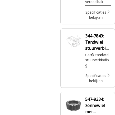
verdeelbak
externe
spiraalvormi
Specificaties
ge tanden
bekijken
344-7849:
Tandwiel
stuurverbind
ing
Cat® tandwiel
stuurverbindin
g
Specificaties
bekijken
547-9334:
zonnewiel
met