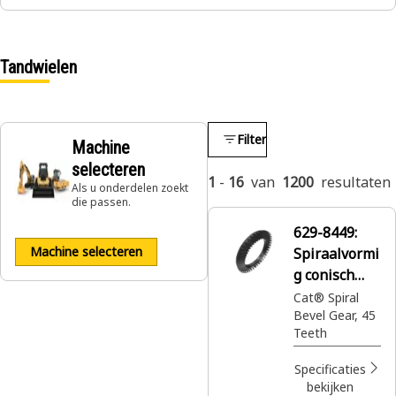
Tandwielen
Filter
Machine
selecteren
1
-
16
van
1200
resultaten
Als u onderdelen zoekt
die passen.
629-8449:
Machine selecteren
Spiraalvormi
g conisch
tandwiel
Cat® Spiral
Bevel Gear, 45
Teeth
Specificaties
bekijken