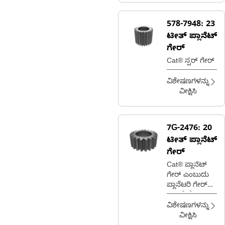
578-7948:
23
ಟೀತ್ ಪ್ಲಾನೆಟ್
ಗೇರ್
Cat® ಸ್ಪರ್ ಗೇರ್
ವಿಶೇಷಣಗಳನ್ನು
ವೀಕ್ಷಿಸಿ
7G-2476:
20
ಟೀತ್ ಪ್ಲಾನೆಟ್
ಗೇರ್
Cat® ಪ್ಲಾನೆಟ್
ಗೇರ್ ಎಂಬುದು
ಪ್ಲಾನೆಟರಿ ಗೇರ್
ವ್ಯವಸ್ಥೆಯೊಳಗಿನ
ಒಂದು ಗೇರ್
ವಿಶೇಷಣಗಳನ್ನು
ಆಗಿದ್ದು ಅದು
ವೀಕ್ಷಿಸಿ