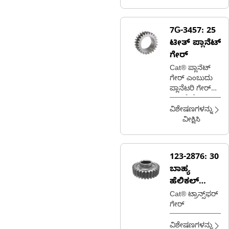
Elevator Drive
7G-3457:
25
ಟೀತ್ ಪ್ಲಾನೆಟ್
ಗೇರ್
Cat® ಪ್ಲಾನೆಟ್
ಗೇರ್ ಎಂಬುದು
ಪ್ಲಾನೆಟರಿ ಗೇರ್
ವ್ಯವಸ್ಥೆಯೊಳಗಿನ
ಒಂದು ಗೇರ್
ವಿಶೇಷಣಗಳನ್ನು
ಆಗಿದ್ದು ಅದು
ವೀಕ್ಷಿಸಿ
ಹೊರಗಿನ ರಿಂಗ್
ಗೇರ್‌ನೊಂದಿಗೆ
ತೊಡಗಿರುವಾಗ
123-2876:
30
ಸೆಂಟರ್ ಸನ್
ಬಾಹ್ಯ
ಗೇರ್‌ನ ಸುತ್ತ
ಸುತ್ತುತ್ತದೆ
ಹೆಲಿಕಲ್
ಹಲ್ಲುಗಳೊಂದಿ
Cat® ಟ್ರಾನ್ಸ್‌ಫರ್
ಗೇರ್
ಗೆ ಗೇರ್ ಅನ್ನು
ವರ್ಗಾಯಿಸಿ
ವಿಶೇಷಣಗಳನ್ನು