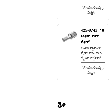
ವಿಶೇಷಣಗಳನ್ನು
ವೀಕ್ಷಿಸಿ
425-8743:
18
ಟೀತ್ ಸನ್
ಗೇರ್
Cat® ಪ್ಲಾನೆಟರಿ
ಬ್ರೇಕ್ ಸನ್ ಗೇರ್
ಡ್ರೈವ್ ಆಕ್ಸಲ್‌ನಲ್ಲಿ
ಪ್ಲಾನೆಟರಿ ಗೇರ್‌ಗಳ
ತಿರುಗುವಿಕೆಯನ್ನು
ವಿಶೇಷಣಗಳನ್ನು
ನಿಶ್ಚಲಗೊಳಿಸುವ
ವೀಕ್ಷಿಸಿ
ಮೂಲಕ ಬ್ರೇಕಿಂಗ್
ಕ್ರಿಯೆಯನ್ನು
ಒದಗಿಸುತ್ತದೆ
ಕೀ