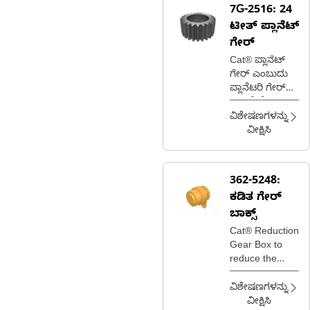
7G-2516:
24
ಟೀತ್ ಪ್ಲಾನೆಟ್
ಗೇರ್
Cat® ಪ್ಲಾನೆಟ್
ಗೇರ್ ಎಂಬುದು
ಪ್ಲಾನೆಟರಿ ಗೇರ್
ವ್ಯವಸ್ಥೆಯೊಳಗಿನ
ಒಂದು ಗೇರ್
ವಿಶೇಷಣಗಳನ್ನು
ಆಗಿದ್ದು ಅದು
ವೀಕ್ಷಿಸಿ
ಹೊರಗಿನ ರಿಂಗ್
ಗೇರ್‌ನೊಂದಿಗೆ
ತೊಡಗಿರುವಾಗ
362-5248:
ಸೆಂಟರ್ ಸನ್
ಕಡಿತ ಗೇರ್
ಗೇರ್‌ನ ಸುತ್ತ
ಸುತ್ತುತ್ತದೆ
ಬಾಕ್ಸ್
Cat® Reduction
Gear Box to
reduce the
speed of motor
and increase
ವಿಶೇಷಣಗಳನ್ನು
the torque in
ವೀಕ್ಷಿಸಿ