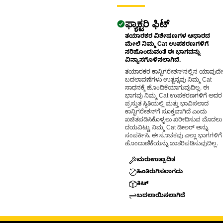
ಫ್ಯಾಕ್ಟರಿ ಫಿಟ್
ತಯಾರಕರ ವಿಶೇಷಣಗಳ ಆಧಾರದ
ಮೇಲೆ ನಿಮ್ಮ Cat ಉಪಕರಣಗಳಿಗೆ
ಸರಿಹೊಂದುವಂತೆ ಈ ಭಾಗವನ್ನು
ವಿನ್ಯಾಸಗೊಳಿಸಲಾಗಿದೆ.
ತಯಾರಕರ ಕಾನ್ಫಿಗರೇಶನ್‌ನಲ್ಲಿನ ಯಾವುದೇ
ಬದಲಾವಣೆಗಳು ಉತ್ಪನ್ನವು ನಿಮ್ಮ Cat
ಸಾಧನಕ್ಕೆ ಹೊಂದಿಕೆಯಾಗುವುದಿಲ್ಲ. ಈ
ಭಾಗವು ನಿಮ್ಮ Cat ಉಪಕರಣಗಳಿಗೆ ಅದರ
ಪ್ರಸ್ತುತ ಸ್ಥಿತಿಯಲ್ಲಿ ಮತ್ತು ಭಾವಿಸಲಾದ
ಕಾನ್ಫಿಗರೇಶನ್‌ಗೆ ಸೂಕ್ತವಾಗಿದೆ ಎಂದು
ಖಚಿತಪಡಿಸಿಕೊಳ್ಳಲು ಖರೀದಿಸುವ ಮೊದಲು
ದಯವಿಟ್ಟು ನಿಮ್ಮ Cat ಡೀಲರ್ ಅನ್ನು
ಸಂಪರ್ಕಿಸಿ. ಈ ಸೂಚಕವು ಎಲ್ಲಾ ಭಾಗಗಳಿಗೆ
ಹೊಂದಾಣಿಕೆಯನ್ನು ಖಾತರಿಪಡಿಸುವುದಿಲ್ಲ.
ಮರುಉತ್ಪಾದಿತ
ಹಿಂತಿರುಗಿಸಲಾಗದು
ಕಿಟ್
ಬದಲಾಯಿಸಲಾಗಿದೆ