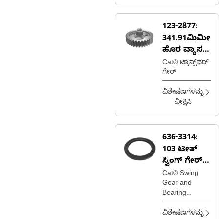
ಹೊರಗಿನ ರಿಂಗ್
ಗೇರ್‌ನೊಂದಿಗೆ
ತೊಡಗಿರುವಾಗ
123-2877:
ಸೆಂಟರ್ ಸನ್
341.91ಮಿಮೀ
ಗೇರ್‌ನ ಸುತ್ತ
ಸುತ್ತುತ್ತದೆ
ಹೊರ ವ್ಯಾಸದ
ವರ್ಗಾವಣೆ
Cat® ಟ್ರಾನ್ಸ್‌ಫರ್
ಗೇರ್
ಗೇರ್
ವಿಶೇಷಣಗಳನ್ನು
ವೀಕ್ಷಿಸಿ
636-3314:
103 ಟೀತ್
ಸ್ವಿಂಗ್ ಗೇರ್
ಮತ್ತು
Cat® Swing
Gear and
ಬೇರಿಂಗ್
Bearing
enables
controlled
ವಿಶೇಷಣಗಳನ್ನು