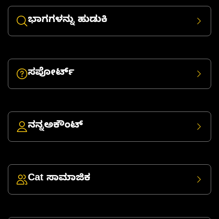
ಭಾಗಗಳನ್ನು ಹುಡುಕಿ
ಸಪೋರ್ಟ್
ನನ್ನಅಕೌಂಟ್
Cat ಸಾಮಾಜಿಕ