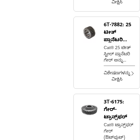
rotation of the
ವೀಕ್ಷಿಸಿ
equipment's
upper
structure,
6T-7882:
25
facilitating
ಟೀತ್
smooth and
accurate
ಪ್ಲಾನೆಟರಿ
swinging
ಗೇರ್
Cat® 25 ಟೀತ್
movements
ಸ್ಟೀಲ್ ಪ್ಲಾನೆಟರಿ
ಗೇರ್ ಅನ್ನು
ಟ್ರಾನ್ಸ್‌ಮಿಶನ್‌ನಲ್ಲಿ
ಬಳಸಲಾಗುತ್ತದೆ
ವಿಶೇಷಣಗಳನ್ನು
ವೀಕ್ಷಿಸಿ
3T-6175:
ಗೇರ್-
ಟ್ರಾನ್ಸ್‌ಫರ್
Cat® ಟ್ರಾನ್ಸ್‌ಫರ್
ಗೇರ್
(ಔಟ್‌ಪುಟ್)