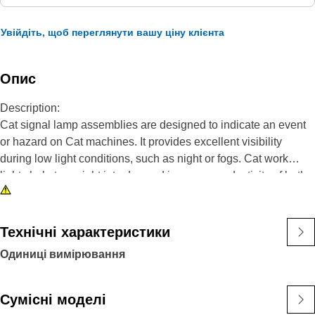
Увійдіть, щоб переглянути вашу ціну клієнта
Опис
Description:
Cat signal lamp assemblies are designed to indicate an event
or hazard on Cat machines. It provides excellent visibility
during low light conditions, such as night or fogs. Cat work
lights help turn night into day and increase productivity of both
machines and operators.
Attributes:
Технічні характеристики
• ECE Approved
Одиниці вимірювання
• Cruise light feature
• Conformal coated electronics for moisture and vibration
resistance
Сумісні моделі
• 122 double flashes per minute