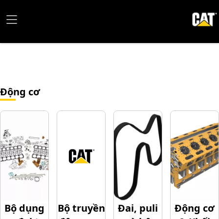
Động cơ
Bộ dụng
Bộ truyền
Đai, puli
Động cơ