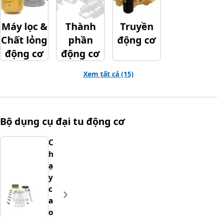
Máy lọc &
Thành
Truyền
Chất lỏng
phần
động cơ
động cơ
động cơ
Xem tất cả (15)
Bộ dụng cụ đại tu động cơ
C
h
ạ
y
c
a
o