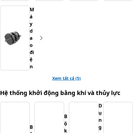
M
á
y
d
a
o
đi
ệ
n
Xem tất cả (5)
Hệ thống khởi động bằng khí và thủy lực
D
ụ
B
n
ộ
B
g
k