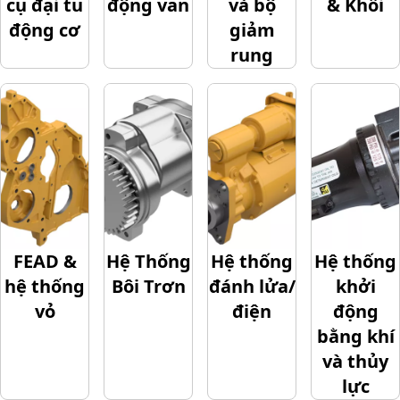
cụ đại tu
động van
và bộ
& Khối
động cơ
giảm
rung
FEAD &
Hệ Thống
Hệ thống
Hệ thống
hệ thống
Bôi Trơn
đánh lửa/
khởi
vỏ
điện
động
bằng khí
và thủy
lực