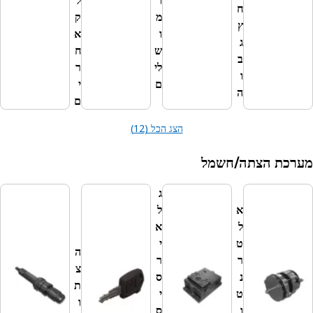
ו
ל
כ
ח
מ
ק
ת
ץ
ו
א
ד
ג
ש
ח
ל
ב
לי
ר
ק
ו
ם
י
ה
ם
הצג הכל (12)
הצתה/חשמל
ג
א
ל
ל
א
ט
י
ה
מ
ר
ר
צ
צ
נ
ס
ת
ת
ט
י
ו
י
ו
ס