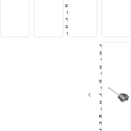
ט
ו
ר
ב
ו
ר
כ
י
ב
י
ט
ו
ר
ב
ו
א
ח
ר