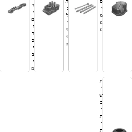
ס
ת
ר
ת
י
ג
י
ו
מ
ל
ם
ב
נו
י
ו
ב
ע
זי
ר
י
זי
כ
ם
ם
י
ב
ב
מ
י
נו
ם
ע
ת
ו
ש
ב
ו
ת
ו
ת