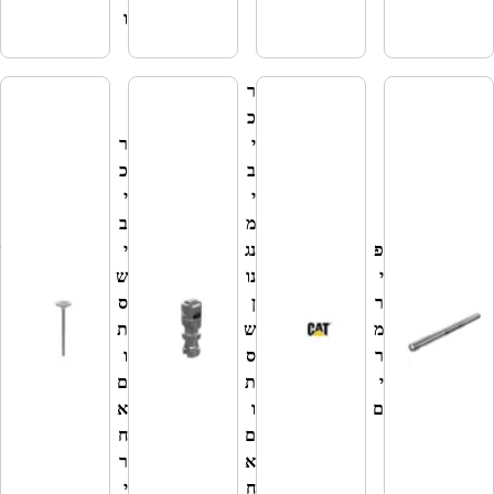
ו
זי
ם
ר
כ
י
ר
ב
כ
י
י
מ
ב
פ
נג
י
ש
י
נו
ש
ס
ר
ן
ס
ת
מ
ש
ת
ו
ר
ס
ו
מ
י
ת
ם
י
ם
ו
א
ם
ם
ח
א
ר
ח
י