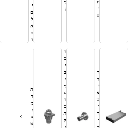
ח
מ
י
ר
ו
ן
ם
כ
ם
ל
י
א
ב
ח
י
ר
ם
ר
כ
י
ר
ב
ד
י
י
מ
ת
א
ע
ר
ט
ר
מ
ו
כ
ו
ר
ת
ס
ו
ק
ט
ר
י