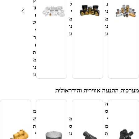
ק
נ
ל
ון
ני
י
ו
מ
מ
ש
נו
נו
י
ע
ע
ר
ו
ת
מ
נו
ע
התנעה אווירית והידראולית
ח
ס
מ
י
מ
ש
מ
מ
ס
ת
ת
ת
ננ
י
נ