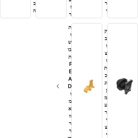
ר
ב
ז
ם
י
ה
ר
ת
ק
ו
ב
ש
ו
בו
צ
ת
ו
F
ת
E
כ
A
ונ
D
ן
ו
מ
מ
ע
א
ר
וו
י
ר
צ
ר
י