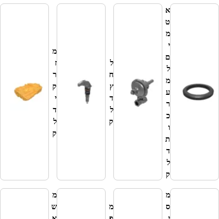
א
ט
מ
י
מ
מ
ם
ל
ז
י
ל
ח
ר
כ
מ
ץ
ק
ל
ע
ד
י
י
ר
ל
ד
ד
כ
ק
ל
ל
ו
ק
ק
ת
ד
ל
ק
מ
מ
נ
ס
מ
ש
ח
י
פ
א
י