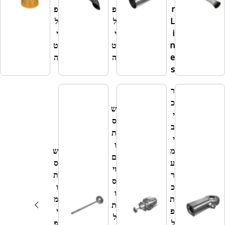
r
פ
פ
ינ
L
ל
ל
י
i
י
י
ק
n
ט
ט
ה
e
ה
ה
s
ר
כ
ש
י
ס
ב
ת
י
ו
מ
ש
ם
ע
ס
וי
ר
ת
ס
כ
ו
ו
ת
מ
ת
פ
י
ל
ל
פ