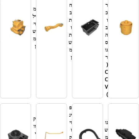
ר
ח
ש
מ
כ
ב
א
יל
ו
ת
ב
וי
ב
ו
ו
ש
ה
ת
ת
מ
ס
ש
ש
ן
גו
מ
מ
ר
ן
ן
(
C
C
V
)
פ
ר
ינ
ק
גו
נו
וי
וו
ל
ש
ו
י
ט
מ
ק