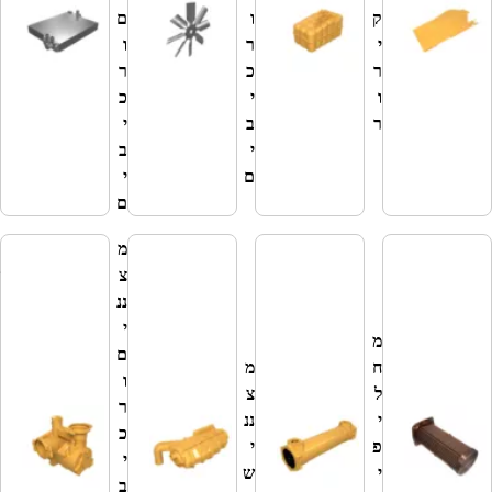
ל
ק
ו
ם
י
י
ר
ו
ק
ר
כ
ר
י
ו
י
כ
ר
ר
ב
י
ו
י
ב
ר
ם
י
ם
מ
מ
צ
ש
ננ
א
י
ב
מ
ם
ו
ח
מ
ו
ת
ל
צ
ר
מ
י
ננ
כ
י
פ
י
י
ם
י
ש
ב
ו