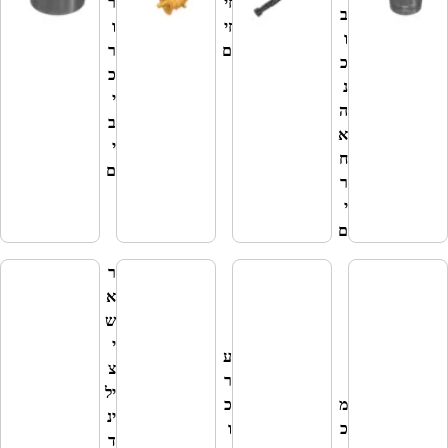
זי
ר
י
ב
זי
ו
מ
ו
ם
ר
נו
כ
כ
ע
נ
י
ה
ב
א
י
ח
ם
ר
י
ם
ר
ר
א
כ
ש
י
י
ב
ע
צ
י
ר
יל
ם
מ
כ
ינ
מ
כ
ו
ד
ס