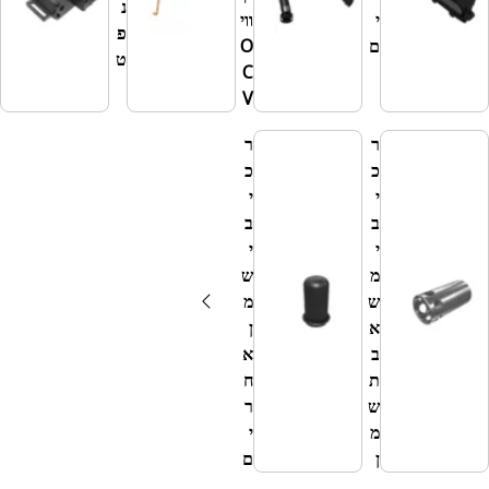
נ
ו
י
ווי
פ
ר
ם
O
ט
י
C
ם
V
ר
ר
כ
כ
י
י
ב
ב
י
י
מ
ש
ש
מ
א
ן
ב
א
ת
ח
ש
ר
מ
י
ן
ם