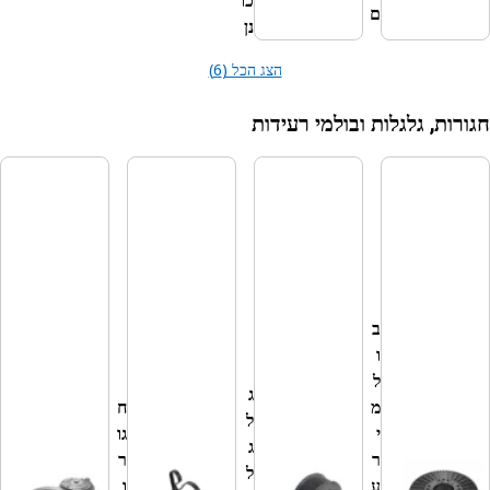
כו
ם
נן
הצג הכל (6)
גלגלות ובולמי רעידות
ח
גו
ר
ו
ת
,
ב
ג
ו
ל
ל
ג
ג
מ
ח
ל
ל
י
גו
ו
ג
ר
ר
ת
ל
ע
ו
ו