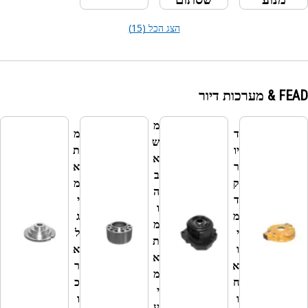
הצג הכל (15)
מ
ד
מ
ש
מ
יו
ת
א
ת
ר
א
ב
א
ק
מ
ה
מ
ד
י
ו
י
מ
ג
מ
מ
י
ל
ת
א
ו
א
א
וו
א
ר
מ
ר
ח
כ
י
ר
ו
ו
ע
י