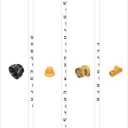
ש
י
ט
ו
ר
מ
ב
מ
פ
ד
ו
ח
ז
יו
ו
ס
ר
ר
ק
ני
י
ו
ב
ו
ם
כ
ו
ת
ו
י
צ
ט
ח
ס
ו
ו
ר
וי
ת
ר
י
ם
מ
ב
ר
ג
ו
י
ד
ם
ש
י