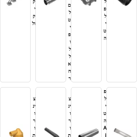
ל
ק
ו
ם
פ
י
ר
ל
ל
ק
כ
ט
י
ול
י
י
ט
ב
פ
ה
י
ו
ס
ל
ע
ל
פ
א
ת
ח
ר
פ
ל
צ
צ
י
ינ
ינ
ר
ט
ו
ו
כ
ה
ר
ר
י
A
ו
ו
ב
i
ת
ת
י