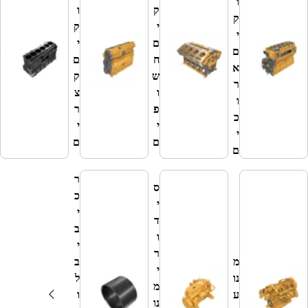
ו
ק
ק
ו
ק
י
י
ק
י
ם
ם
י
ם
ש
ח
ם
א
ל
ש
ק
ר
צ
ו
צ
ו
יל
פ
ר
כ
ינ
י
י
י
ד
ם
ם
ם
ר
ר
ס
כ
י
י
ד
ב
ו
י
ר
מ
ב
י
נו
ל
מ
ע
ו
נו