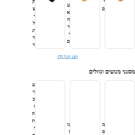
י
ק
ע
ם
צ
א
י
ח
ל
ר
ינ
י
ד
ם
ר
הצג הכל (7)
ועים ונוזלים
ע
ר
כ
ו
ת
ת
מ
נו
י
ס
ז