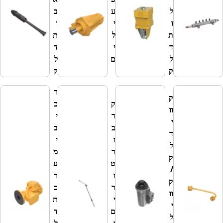
ל
ע
ב
ר
ו
י
ו
-
ת
ל
ת
מ
ד
י
ד
ז
ל
ם
ל
ר
ק
ק
ק
ר
ק
ק
כ
וו
ר
י
ש
י
ב
ב
ס
ד
ו
י
ת
ל
ר
מ
ו
ק
ט
ע
מ
/
ו
ר
י
ק
ר
כ
מ
וו
י
ת
ע
י
ם
ד
ר
ל