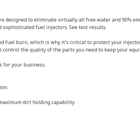
e designed to eliminate virtually all free water and 90% e
d sophisticated fuel injectors. See test results.
d fuel burn, which is why it's critical to protect your injec
e control the quality of the parts you need to keep your eq
s for your business.
ion.
 maximum dirt holding capability