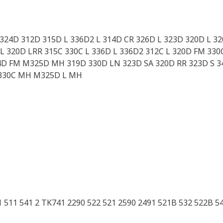
 324D 312D 315D L 336D2 L 314D CR 326D L 323D 320D L 3
 320D LRR 315C 330C L 336D L 336D2 312C L 320D FM 330
D FM M325D MH 319D 330D LN 323D SA 320D RR 323D S 34
 330C MH M325D L MH
 511 541 2 TK741 2290 522 521 2590 2491 521B 532 522B 5