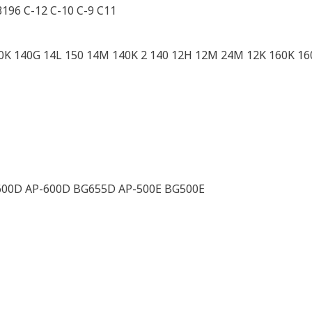
196 C-12 C-10 C-9 C11
K 140G 14L 150 14M 140K 2 140 12H 12M 24M 12K 160K 1
600D AP-600D BG655D AP-500E BG500E