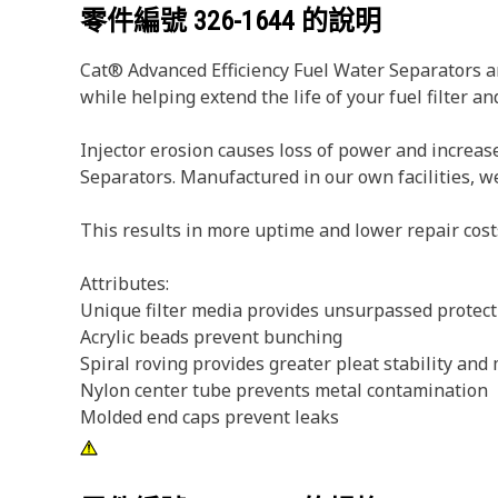
零件編號
326-1644
的說明
Cat® Advanced Efficiency Fuel Water Separators ar
while helping extend the life of your fuel filter an
Injector erosion causes loss of power and increase
Separators. Manufactured in our own facilities, w
This results in more uptime and lower repair cost
Attributes:
Unique filter media provides unsurpassed protect
Acrylic beads prevent bunching
Spiral roving provides greater pleat stability and
Nylon center tube prevents metal contamination
Molded end caps prevent leaks