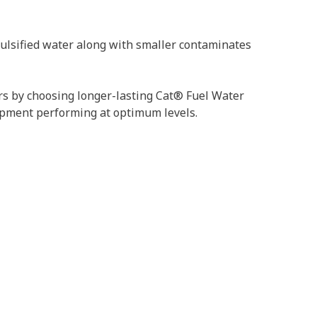
mulsified water along with smaller contaminates
tors by choosing longer-lasting Cat® Fuel Water
uipment performing at optimum levels.