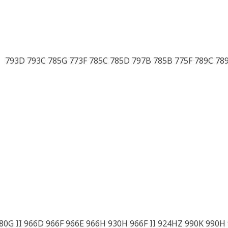
0G II 966D 966F 966E 966H 930H 966F II 924HZ 990K 990H 9