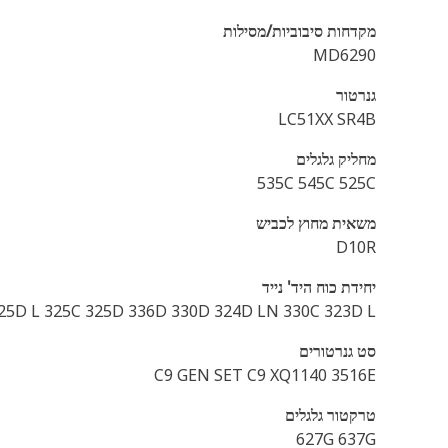
מקדחות סיבוביות/מסילות
MD6290
גנרטור
LC51XX SR4B
מחליק גלגלים
535C 545C 525C
משאית מחוץ לכביש
D10R
יחידת כוח היד' נייד
325D L 325C 325D 336D 330D 324D LN 330C 323D L
סט גנרטורים
C9 GEN SET C9 XQ1140 3516E
טרקטור גלגלים
627G 637G