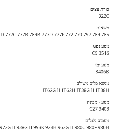
כורת עצים
322C
משאית
785 789 797 793D 793C 785G 773F 785C 785D 797B 785B 775F 789C 789D 777C 777B 789B 777D 777F 772 770
מנוע נפט
3516 C9
מנוע ימי
3406B
מנשא כלים משולב
IT62G II IT62H IT38G II IT38H
מנוע - מכונה
C27 3408
מעמיס גלגלים
72G II 938G II 993K 924H 962G II 980C 980F 980H