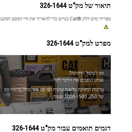
תיאור של מק"ט
326-1644
מפרידי מים דלק Cat®‎‎ בנויים כדי להאריך את חיי המסנן המשני ורכיבי מערכת הדלק המדויקים שלך.
מפרט למק"ט
326-1644
זמן לטיפול תחזוקה?
אנחנו הופכים את הדבר לקל
ערכות תחזוקה מלאות זמינות לפי סוג ציוד כולל מרווחי זמן
של 250, 500 ו-1000 שעות.
דגמים תואמים עבור מק"ט
326-1644