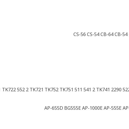
CS-56 CS-54 CB-64 CB-54 
 TK722 552 2 TK721 TK752 TK751 511 541 2 TK741 2290 522
AP-655D BG555E AP-1000E AP-555E A