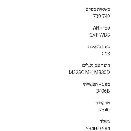
משאית מפלט
740 730
ספריי AR
CAT WDS
מנוע משאית
C13
חופר עם גלגלים
M325C MH M330D
מנוע - תעשייתי
3406B
טרקטור
784C
משלח
584 584HD