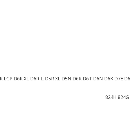
5R LGP D6R XL D6R II D5R XL D5N D6R D6T D6N D6K D7E 