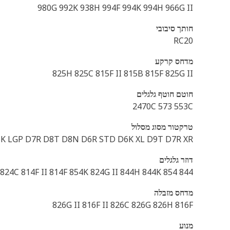
980G 992K 938H 994F 994K 994H 966G II
חותך סיבובי
RC20
מדחס קרקע
825H 825C 815F II 815B 815F 825G II
חוטם חוטף גלגלים
2470C 573 553C
טרקטור מסוג מסלול
D6K LGP D7R D8T D8N D6R STD D6K XL D9T D7R XR
דוזר גלגלים
844 854 824H 824G 824C 814F II 814F 854K 824G II 844H 844K
מדחס מזבלה
826G II 816F II 826C 826G 826H 816F
מנוע