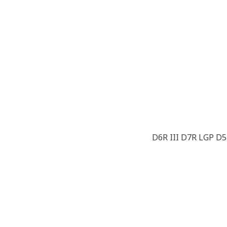
D6R III D7R LGP D