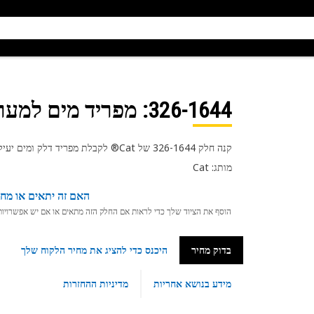
326-1644
: מפריד מים למע
קנה חלק 326-1644 של Cat® לקבלת מפריד דלק ומים יעיל ומתקדם שנועד להאריך את חי מכונת ה-Cat® שלך.
מותג: Cat
האם זה יתאים או מחפ
הוסף את הציוד שלך כדי לראות אם החלק הזה מתאים או אם יש אפשרויות ת
בדוק מחיר
היכנס כדי להציג את מחיר הלקוח שלך
מידע בנושא אחריות
מדיניות ההחזרות