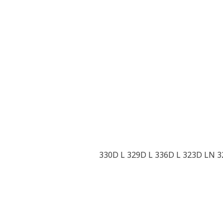
330D L 329D L 336D L 323D LN 