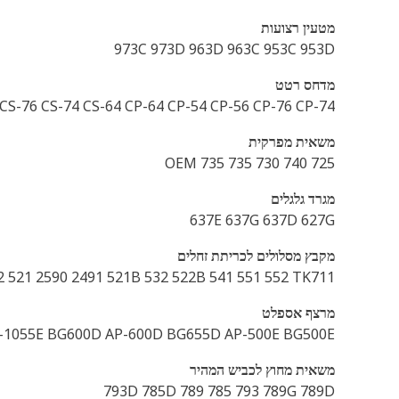
מטעין רצועות
973C 973D 963D 963C 953C 953D
מדחס רטט
CS-76 CS-74 CS-64 CP-64 CP-54 CP-56 CP-76 CP-74
משאית מפרקית
725 740 730 735 OEM 735
מגרד גלגלים
637E 637G 637D 627G
מקבץ מסלולים לכריתת זחלים
 521 2590 2491 521B 532 522B 541 551 552 TK711
מרצף אספלט
P-1055E BG600D AP-600D BG655D AP-500E BG500E
משאית מחוץ לכביש המהיר
793D 785D 789 785 793 789G 789D