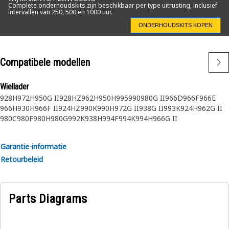
Complete onderhoudskits zijn beschikbaar per type uitrusting, inclusief
intervallen van 250, 500 en 1000 uur.
ONDERHOUDSKITS KOPEN
Compatibele modellen
Wiellader
928H
972H
950G II
928HZ
962H
950H
995
990
980G II
966D
966F
966E
966H
930H
966F II
924HZ
990K
990H
972G II
938G II
993K
924H
962G II
980C
980F
980H
980G
992K
938H
994F
994K
994H
966G II
Garantie-informatie
Retourbeleid
Parts Diagrams