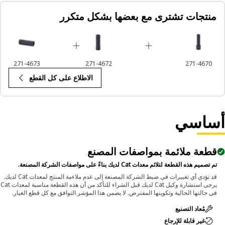
منتجات تشترى مع بعضها بشكل متكرر
Applicatio
An Impact Socket is utilized in the assembly areas of 
equipment, for servicing where high torque and accurate 
are required for disassembly and reassemb
271-4673
271-4672
271-4670
الاطلاع على كل القطع
ساسي
قطعة ملائمة بمواصفات المصنع
تم تصميم هذه القطعة لتلائم معدات Cat لديك بناءً على مواصفات الشركة المصنعة.
قد تؤدي أي تغييرات في ضبط الشركة المصنعة إلى عدم ملاءمة المنتج لمعدات Cat لديك.
يرجى استشارة وكيل Cat لديك قبل الشراء للتأكد من أن هذه القطعة مناسبة لمعدات Cat
في حالتها الحالية وتكوينها المفترض. لا يضمن هذا المؤشر التوافق مع كل قطع الغيار.
مُعاد التصنيع
غير قابلة للإرجاع