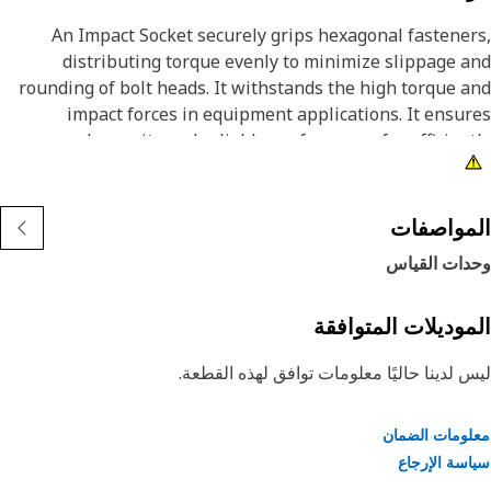
An Impact Socket securely grips hexagonal fastene
distributing torque evenly to minimize slippage 
rounding of bolt heads. It withstands the high torque 
impact forces in equipment applications. It ensu
longevity and reliable performance for efficien
tightening and loosening bolts and nuts in the equipme
ensuring safe and effective maintenance operatio
مواصفات
Attribut
دات القياس
• Resistant to wear and deformation under high torqu
conditio
موديلات المتوافقة
• 5/16" socket size ensures a secure fit and prevents
 لدينا حاليًا معلومات توافق لهذه القطعة.
slippage and damage to fastene
• Provided with 6-point deep length for secure grip o
fastene
ومات الضمان
• Black oxide finish offers increased resistance to rust an
سة الإرجاع
corrosi