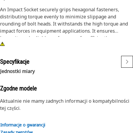
An Impact Socket securely grips hexagonal fasteners,
distributing torque evenly to minimize slippage and
rounding of bolt heads. It withstands the high torque and
impact forces in equipment applications. It ensures
longevity and reliable performance for efficiently
tightening and loosening bolts and nuts in the equipment,
ensuring safe and effective maintenance operations.
Specyfikacje
Attributes:
Jednostki miary
• 3/8" drive for compatibility with different impact tools.
• Resistant to wear and deformation under high torque
conditions.
Zgodne modele
• 5/16" socket size ensures a secure fit and prevents
Aktualnie nie mamy żadnych informacji o kompatybilności
slippage and damage to fasteners.
tej części.
• Provided with 6-point deep length for secure grip on
fasteners.
• Black oxide finish offers increased resistance to rust and
Informacje o gwarancji
corrosion.
Zasady zwrotów