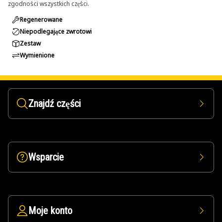
zgodności wszystkich części.
Regenerowane
Niepodlegające zwrotowi
Zestaw
Wymienione
Znajdź części
Wsparcie
Moje konto