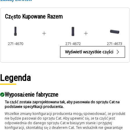
Applications:
Często Kupowane Razem
An Impact Socket is utilized in the assembly areas of the
equipment, for servicing where high torque and accurate fit
are required for disassembly and reassembly.
271-4670
271-4672
271-4673
Wyświetl wszystkie części
Legenda
Wyposażenie fabryczne
Ta część została zaprojektowana tak, aby pasowała do sprzętu Cat na
podstawie specyfikacji producenta.
Wszelkie zmiany konfiguracji producenta mogą spowodować, że produkt
nie będzie pasował do sprzętu Cat. Aby upewnić się, że ta część jest
odpowiednia do danego sprzętu Cat w bieżącym stanie i przyjętej
konfiguracji, skontaktuj się z dealerem Cat. Ten wskaźnik nie gwarantuje