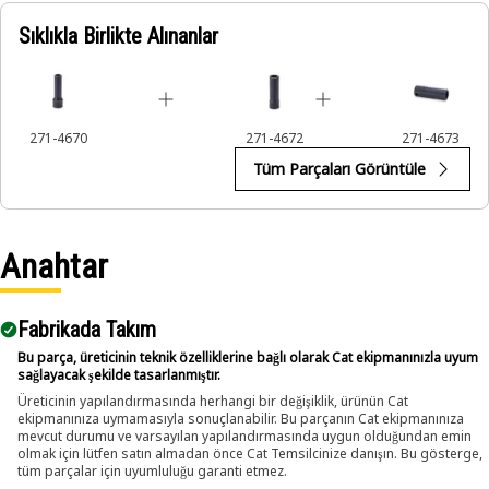
Sıklıkla Birlikte Alınanlar
Applications:
An Impact Socket is utilized in the assembly areas of the
equipment, for servicing where high torque and accurate fit
are required for disassembly and reassembly.
271-4670
271-4672
271-4673
Tüm Parçaları Görüntüle
Anahtar
Fabrikada Takım
Bu parça, üreticinin teknik özelliklerine bağlı olarak Cat ekipmanınızla uyum
sağlayacak şekilde tasarlanmıştır.
Üreticinin yapılandırmasında herhangi bir değişiklik, ürünün Cat
ekipmanınıza uymamasıyla sonuçlanabilir. Bu parçanın Cat ekipmanınıza
mevcut durumu ve varsayılan yapılandırmasında uygun olduğundan emin
olmak için lütfen satın almadan önce Cat Temsilcinize danışın. Bu gösterge,
tüm parçalar için uyumluluğu garanti etmez.