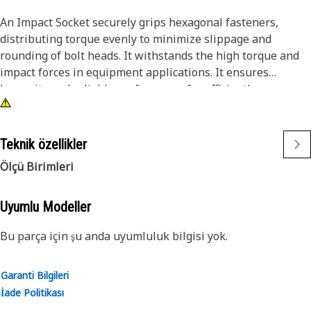
An Impact Socket securely grips hexagonal fasteners,
distributing torque evenly to minimize slippage and
rounding of bolt heads. It withstands the high torque and
impact forces in equipment applications. It ensures
longevity and reliable performance for efficiently
tightening and loosening bolts and nuts in the equipment,
ensuring safe and effective maintenance operations.
Teknik özellikler
Attributes:
Ölçü Birimleri
• 3/8" drive for compatibility with different impact tools.
• Resistant to wear and deformation under high torque
conditions.
Uyumlu Modeller
• 5/16" socket size ensures a secure fit and prevents
Bu parça için şu anda uyumluluk bilgisi yok.
slippage and damage to fasteners.
• Provided with 6-point deep length for secure grip on
fasteners.
Garanti Bilgileri
• Black oxide finish offers increased resistance to rust and
İade Politikası
corrosion.