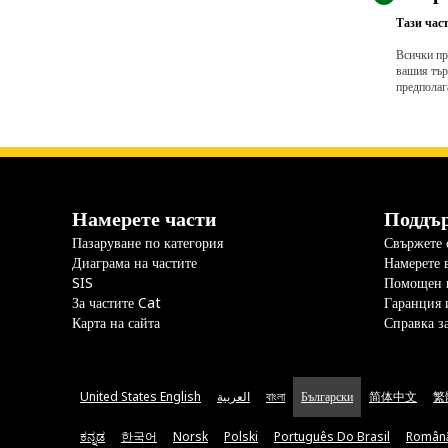
Тази част
Всички пр
вашия тър
предполаг
Намерете части
Поддъ
Пазаруване по категория
Свържете с
Диаграма на частите
Намерете 
SIS
Помощен 
За частите Cat
Гаранция 
Карта на сайта
Справка з
United States English
العربية
বাংলা
Български
简体中文
繁
ಕನ್ನಡ
한국어
Norsk
Polski
Português Do Brasil
Român