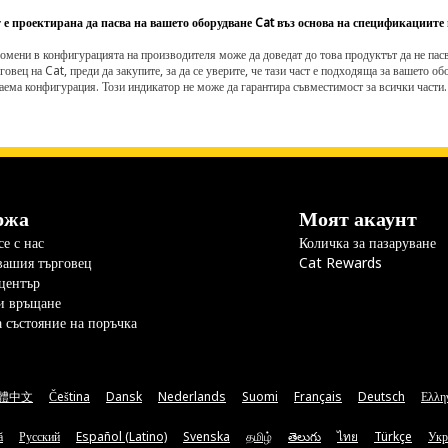
 е проектирана да пасва на вашето оборудване Cat въз основа на спецификациите
омени в конфигурацията на производителя може да доведат до това продуктът да не пасв
говец на Cat, преди да закупите, за да се уверите, че тази част е подходяща за вашето о
аема конфигурация. Този индикатор не може да гарантира съвместимост за всички части.
ржа
Моят акаунт
е с нас
Количка за пазаруване
вашия търговец
Cat Rewards
център
и връщане
а състояние на поръчка
體中文
Čeština
Dansk
Nederlands
Suomi
Français
Deutsch
Ελλη
ă
Русский
Español (Latino)
Svenska
தமிழ்
తెలుగు
ไทย
Türkçe
Укр