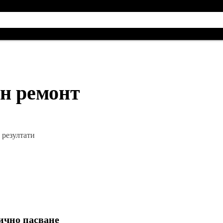
ен ремонт
резултати
ично пасване