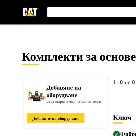
Комплекти за основ
1
-
0
от
0
Добавяне на
оборудване
За да откриете частите, които пасват.
Ключ
Добавяне на оборудване
Фабр