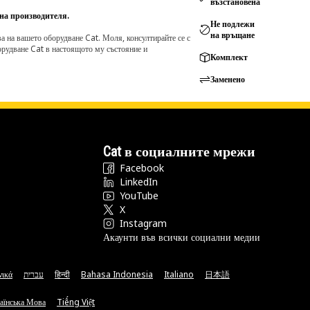
възстановена
 на производителя.
Не подлежи
на връщане
а на вашето оборудване Cat. Моля, консултирайте се с
борудване Cat в настоящото му състояние и
Комплект
Заменено
Cat в социалните мрежи
Facebook
LinkedIn
YouTube
X
Instagram
Акаунти във всички социални медии
νικά
עברית
हिन्दी
Bahasa Indonesia
Italiano
日本語
аїнська Мова
Tiếng Việt