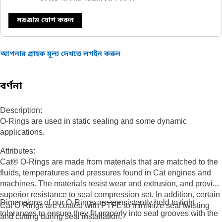
সরঞ্জাম যোগ করুন
আপনার গ্রাহক মূল্য দেখতে লগইন করুন
বর্ণনা
Description:
O-Rings are used in static sealing and some dynamic
applications.
Attributes:
Cat® O-Rings are made from materials that are matched to the
fluids, temperatures and pressures found in Cat engines and
machines. The materials resist wear and extrusion, and provide
superior resistance to seal compression set. In addition, certain
Dimensions of our O-Rings are consistently held to tight
Cat O-Rings are coated with PTFE to minimize seal twisting
tolerances to ensure they fit properly into seal grooves with the
and cutting during seal installation.