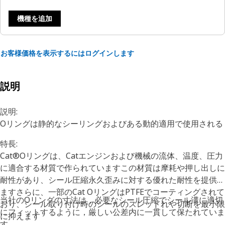
機種を追加
お客様価格を表示するにはログインします
説明
説明:
Oリングは静的なシーリングおよびある動的適用で使用される
特長:
Cat®Oリングは、Catエンジンおよび機械の流体、温度、圧力
に適合する材質で作られていますこの材質は摩耗や押し出しに
耐性があり、シール圧縮永久歪みに対する優れた耐性を提供し
ますさらに、一部のCat OリングはPTFEでコーティングされて
当社のOリングの寸法は，必要なシール圧縮でシール溝に適切
おり、シール取り付け時のシールのスレッドれや切断を最小限
にフィットするように，厳しい公差内に一貫して保たれていま
に抑えます
す。