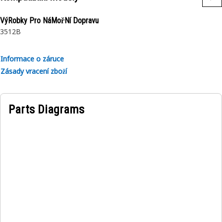
Použití:
• Použití při vysokých vibracích
VýRobky Pro NáMořNí Dopravu
• Montáž na řadu různých strojů Cat
3512B
• Neumožňuje použití s diagnostickými ovladači.
Informace o záruce
Zásady vracení zboží
Parts Diagrams