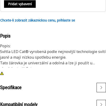
Přidat vybavení
Chcete-li zobrazit zákaznickou cenu, přihlaste se
Popis
Popis:
Světla LED Cat® vyrobená podle nejnovější technologie svítí
jasně a mají nízkou spotřebu energie.
Tato žárovka je univerzální a odolná a lze ji použít u
různých strojů Cat.
Atributy:
• Zelená žárovka LED
• 24 V
Specifikace
• Zásuvná základna
• Velikost základny T5.5
• Jedna žárovka
Kompatibilní modely