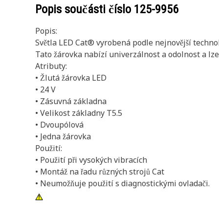
Popis součásti číslo
125-9956
Popis:
Světla LED Cat® vyrobená podle nejnovější technol
Tato žárovka nabízí univerzálnost a odolnost a lze 
Atributy:
• Žlutá žárovka LED
• 24 V
• Zásuvná základna
• Velikost základny T5.5
• Dvoupólová
• Jedna žárovka
Použití:
• Použití při vysokých vibracích
• Montáž na řadu různých strojů Cat
• Neumožňuje použití s diagnostickými ovladači.