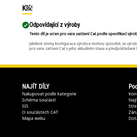
Klíč
Odpovídající z výroby
Tento díl je určen pro vaše zařízení Cat podle specifikací výro
Jakékoli změny konfigurace výrobce mohou způsobit, že výrob
pro vaše zařízení Cat v jeho aktuálním stavu a předpokládané k
NAJÍT DÍLY
Pod
Nakupovat podle kategorie
Kont
Schéma součástí
Nají
SIS
Stře
O součástech CAT
Záru
Mapa webu
Dot