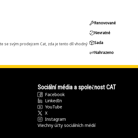
Renovované
Nevratné
Sada
e se svým prodejcem Cat, zda je tento díl vhodný
Nahrazeno
Sociální média a společnost CAT
Facebook
LinkedIn
YouTube
X
Instagram
Všechny účty sociálních médií