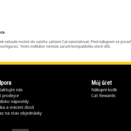
bce.
ek nebude možné do vašeho zařízení Cat nainstalovat. Před nákupem se poraďt
onfiguraci. Tento indikátor nemůže zaručit kompatibilitu všech dílů.
pora
Můj účet
aktujte nás
Nákupní košík
t prodejce
Cat Rewards
disko nápovědy
ka a vrácení zboží
az na stav objednávky