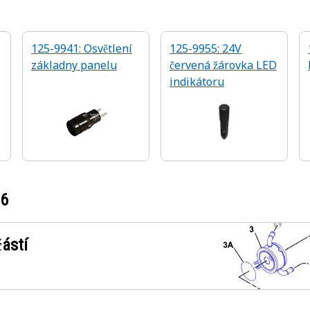
125-9941: Osvětlení
125-9955: 24V
základny panelu
červená žárovka LED
indikátoru
u
56
ástí