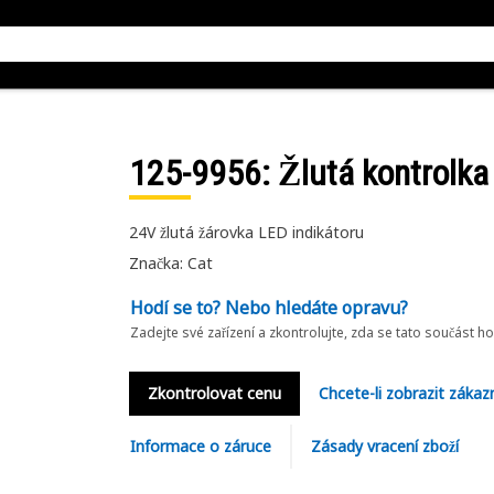
125-9956
: Žlutá kontrolk
24V žlutá žárovka LED indikátoru
Značka: Cat
Hodí se to? Nebo hledáte opravu?
Zadejte své zařízení a zkontrolujte, zda se tato součást h
Zkontrolovat cenu
Chcete-li zobrazit zákaz
Informace o záruce
Zásady vracení zboží