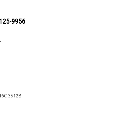
125-9956
B
16C 3512B