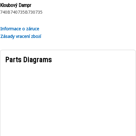
Kloubový Dampr
740B
740
735B
730
735
Informace o záruce
Zásady vracení zboží
Parts Diagrams