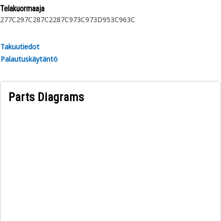
Telakuormaaja
277C
297C
287C2
287C
973C
973D
953C
963C
Takuutiedot
Palautuskäytäntö
Parts Diagrams