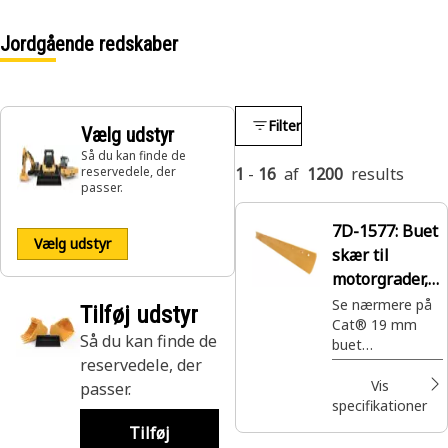
Jordgående redskaber
Filter
Vælg udstyr
Så du kan finde de
reservedele, der
1
-
16
af
1200
results
passer.
7D-1577:
Buet
Vælg udstyr
skær til
motorgrader,
19 mm
Se nærmere på
Tilføj udstyr
Cat® 19 mm
Så du kan finde de
buet
reservedele, der
planeringsskær,
del 7D-1577, der
Vis
passer.
kan trænge
specifikationer
mere effektivt
Tilføj
ned i overflader