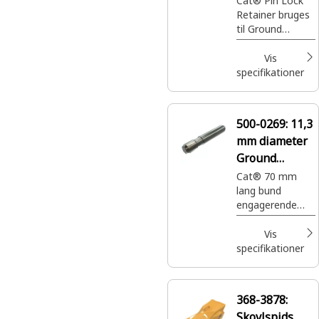
Cat® Pin Lock
Retainer bruges
til Ground
Engaging Tool
Vis
specifikationer
500-0269:
11,3
mm diameter
Ground
Engagerende
Cat® 70 mm
lang bund
værktøjsstift
engagerende
værktøjsstift til
stubskovl
Vis
specifikationer
368-3878:
Skovlspids