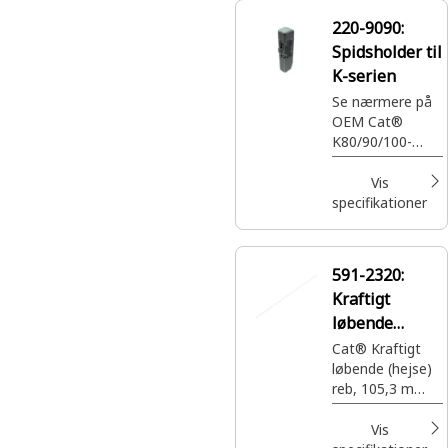
220-9090:
Spidsholder til
K-serien
Se nærmere på
OEM Cat®
K80/90/100-
holder til
skovltandspids,
Vis
del 220-9090, til
specifikationer
gravearbejde.
Holdere til
skovltandspidser
591-2320:
fastgør
Kraftigt
skovltænderne
til skovlens
løbende
forkant og
(hejse) reb
Cat® Kraftigt
forhindrer
løbende (hejse)
forskydning
reb, 105,3 m
under
(345,6 fod)
gravearbejde.
Vis