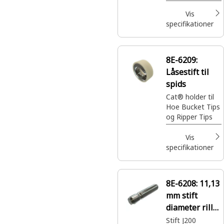
mange
materialer
Vis
såsom jord,
specifikationer
sten,
materialerester
eller vegetation.
8E-6209:
Det har en skarp
Låsestift til
overflade for
effektivt at
spids
kunne trænge
Cat® holder til
ned i jorden og
Hoe Bucket Tips
skubbe og løfte
og Ripper Tips
materialer
Vis
specifikationer
8E-6208:
11,13
mm stift
diameter rillet
stift
Stift J200