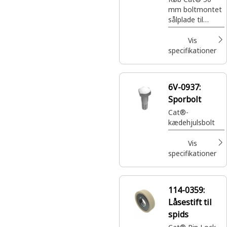
mm boltmontet
sålplade til
maskiner
kompatible med
Vis
135-9668.
specifikationer
6V-0937:
Sporbolt
Cat®-
kædehjulsbolt
Vis
specifikationer
114-0359:
Låsestift til
spids