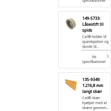
specifikationer
149-5733:
Låsestift til
spids
Cat®-holder til
spandspidser og
skovle til
generelle formål
Vis
specifikationer
135-9349:
1.216,8 mm
langt skær
Cat®-skær
hjælper med at
skære gennem