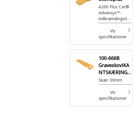
A200 Plus Cat®
Advansys™-
indbrændingsdyb
despidsspids
Vis
specifikationer
100-6668:
GraveskovlKA
NTSKÆRINGe
kant
Skær 30mm
Vis
specifikationer