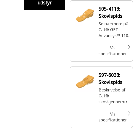
udstyr
end et fladt
505-4113:
takket skær ved
Skovlspids
finplanering og
efterbearbejdnin
Se nærmere på
g.
Cat® GET
Advansys™ 110
Penetration
Plus-skovlspids
Vis
til
specifikationer
gravemaskiner,
del 505-4113, til
grave- og
597-6033:
rendegravningsu
Skovlspids
dstyr.
Beskrivelse af
Cat® -
skovlgennemtræ
ngningsspids
Vis
specifikationer