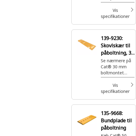
Vis
specifikationer
139-9230:
Skovlskær til
påboltning, 30
mm
Se nærmere på
Cat® 30 mm
boltmontet
skovlskær, del
139-9230,
Vis
højre/venstre.
specifikationer
Udviklet til at
beskytte skovlen
mod slitage og
135-9668:
samtidig
Bundplade til
forbedre
ydeevnen.
påboltning
Køb Cat® 50