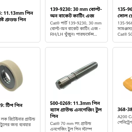
139-9230:
30 mm বোল্ট-
135-9
8:
11.13mm পিন
অন বাকেট কাটিং এজ
সোল প্
ষ্ট গ্রুভড পিন
Cat® পার্ট 139-9230, 30 mm
135-966
বোল্ট-অন বাকেট কাটিং এজ -
সামঞ্জস্
RH/LH খুঁজুন। পারফর্মেন্স
Cat® 5
উন্নত করার সময় বাকেটটি
প্লেট পার
ওয়্যার ও টিয়ার থেকে রক্ষা
করার জন্য বিশেষভাবে তৈরি।
500-0269:
11.3mm পিন
59:
টিপ পিন
368-3
ব্যাস গ্রাউন্ড এনগেজিং টুল
পিন
A200 C
লক রিটেইনার গ্রাউন্ড
পেনিট্রে
Cat® 70 mm লং গ্রাউন্ড
ুলের জন্য ব্যবহার
এনগেজিং টুল পিন স্টাম্প