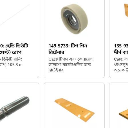
 যেকোনো সারফেস
 সক্ষম।
20:
হেভি ডিউটি
149-5733:
টিপ পিন
135-9
হয়েস্ট) রোপ
রিটেনার
দীর্ঘ 
 ডিউটি রানিং
Cat® টিপস এবং জেনারেল
Cat® কা
 রোপ, 105.3 m
উদ্দেশ্যে বাকেটগুলির জন্য
ধ্বংসস্
)
রিটেইনার
অনেক উ
সহায়তা 
দক্ষতার 
এবং উত
জন্য এক
সরবরাহ