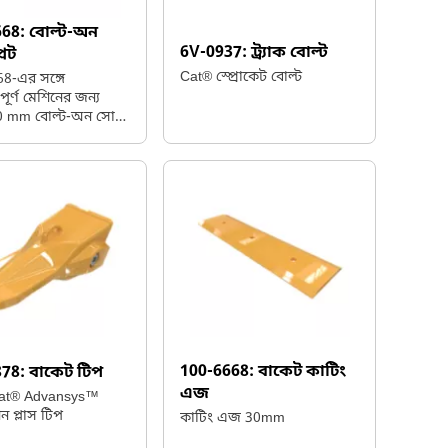
668:
বোল্ট-অন
6V-0937:
ট্র্যাক বোল্ট
লেট
Cat® স্প্রোকেট বোল্ট
8-এর সঙ্গে
যপূর্ণ মেশিনের জন্য
0 mm বোল্ট-অন সোল
্ট কিনুন।
100-6668:
বাকেট কাটিং
878:
বাকেট টিপ
এজ
at® Advansys™
শন প্লাস টিপ
কাটিং এজ 30mm