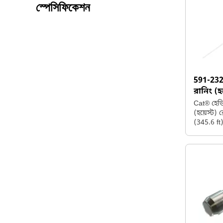
দক্ষভাবে
স্পেসিফিকেশন
ভেদ করতে
591-23
রানিং (
Cat® হেভি
(হয়েস্ট)
(345.6 ft