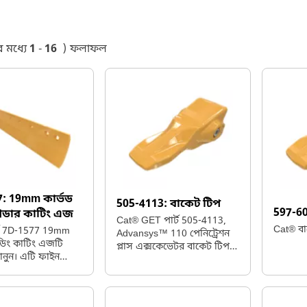
 মধ্যে
1
-
16
)
ফলাফল
7:
19mm কার্ভড
505-4113:
বাকেট টিপ
597-6
রেডার কাটিং এজ
Cat® GET পার্ট 505-4113,
Cat® বা
্ট 7D-1577 19mm
Advansys™ 110 পেনিট্রেশন
রেডিং কাটিং এজটি
প্লাস এক্সকেভেটর বাকেট টিপ,
জানুন। এটি ফাইন
যা খনন ও ট্রেঞ্চিং সরঞ্জামের
ফিনিশিংয়ের নিখুঁত
জন্য বিশেষভাবে তৈরি।
য ফ্ল্যাট সেরেটেড
ে অনেক বেশি