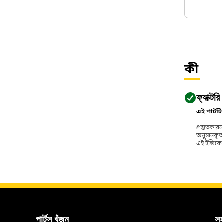
কী
ফ্যাক্টর
এই পার্ট
প্রস্তুতক
অনুমানকৃত
এই ইন্ডিকেট
পার্টস খুঁজুন
স