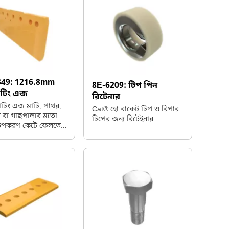
বিরত রাখতে সেগুলোকে লিপের
সঙ্গে সুরক্ষিতভাবে আটকে
রাখে।
349:
1216.8mm
8E-6209:
টিপ পিন
কাটিং এজ
রিটেনার
টিং এজ মাটি, পাথর,
Cat® হো বাকেট টিপ ও রিপার
তূপ বা গাছপালার মতো
টিপের জন্য রিটেইনার
পকরণ কেটে ফেলতে
করে। এটি মাটিতে
সাথে প্রবেশ এবং ধাক্কা
্তোলনের উপকরণগুলির
টি সার্প সারফেস
 করে