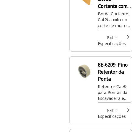
Cortante com
1.216,8 mm de
Borda Cortante
Cat® auxilia no
Comprimento
corte de muitos
materiais, como
solo, rochas,
Exibir
detritos ou
Especificações
vegetação. Ela
oferece uma
superfície afiada
8E-6209:
Pino
para penetrar de
Retentor da
maneira
eficiente o solo,
Ponta
empurrar e
Retentor Cat®
levantar
para Pontas da
materiais
Escavadeira e
Pontas de Ríper
Exibir
Especificações