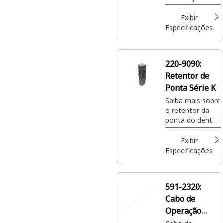
Caçamba
Exibir
Especificações
220-9090:
Retentor de
Ponta Série K
Saiba mais sobre
o retentor da
ponta do dente
da caçamba
K80/90/100 OEM
Exibir
Cat®, peça 220-
Especificações
9090 para
escavação. Os
retentores da
591-2320:
ponta prendem
Cabo de
os dentes da
caçamba ao
Operação
lábio para evitar
Reforçado