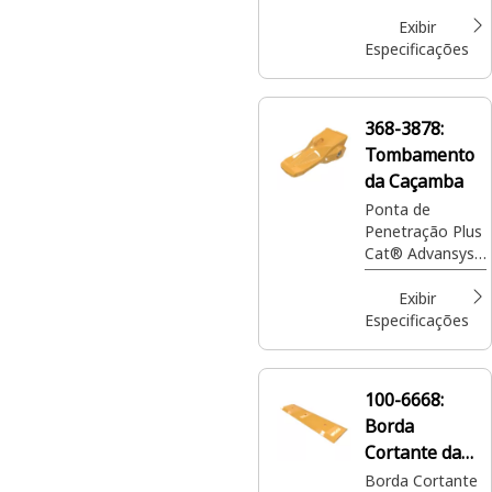
Solo Longo de
70 mm para
Exibir
caçamba de
Especificações
tocos
368-3878:
Tombamento
da Caçamba
Ponta de
Penetração Plus
Cat® Advansys™
A200
Exibir
Especificações
100-6668:
Borda
Cortante da
Caçamba
Borda Cortante