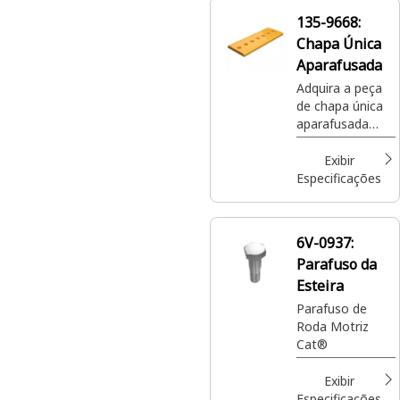
. Projetada para
135-9668:
proteger a
Chapa Única
caçamba contra
desgaste
Aparafusada
enquanto
Adquira a peça
melhora o
de chapa única
desempenho.
aparafusada
Cat® de 50 mm
para máquinas
Exibir
compatíveis
Especificações
com 135-9668.
6V-0937:
Parafuso da
Esteira
Parafuso de
Roda Motriz
Cat®
Exibir
Especificações