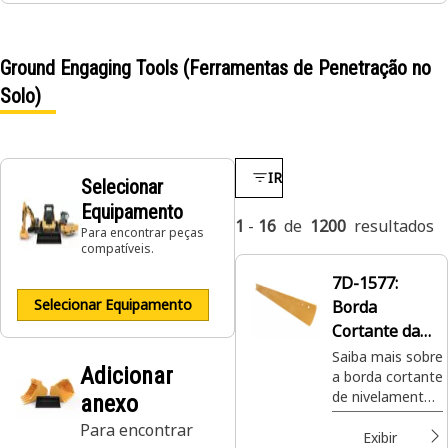
Ground Engaging Tools (Ferramentas de Penetração no
Solo)
IR
Selecionar
Equipamento
1
-
16
de
1200
resultados
Para encontrar peças
compatíveis.
7D-1577:
Selecionar Equipamento
Borda
Cortante da
Motonivelador
Saiba mais sobre
Adicionar
a borda cortante
a Curvada de
de nivelamento
anexo
19 mm
curvado de 19
Para encontrar
mm Cat®, peça
Exibir