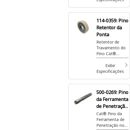
114-0359:
Pino
Retentor da
Ponta
Retentor de
Travamento do
Pino Cat®
usado para
Ferramenta de
Exibir
Penetração no
Especificações
Solo
500-0269:
Pino
da Ferramenta
de Penetração
no Solo com
Cat® Pino da
Ferramenta de
11,3 mm de
Penetração no
Diâmetro