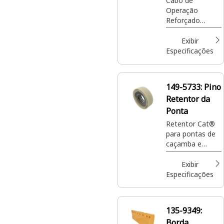
Cabo de
o deslocamento
Operação
(Guincho)
durante a
Reforçado
escavação.
(Guincho) Cat®,
105,3 m (345,6
Exibir
pés)
Especificações
149-5733:
Pino
Retentor da
Ponta
Retentor Cat®
para pontas de
caçamba e
caçambas de
uso geral
Exibir
Especificações
135-9349:
Borda