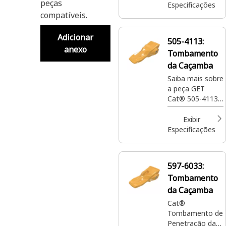
peças
7D-1577, que
Especificações
compatíveis.
pode penetrar
nas superfícies
com mais
Adicionar
505-4113:
eficiência do que
anexo
Tombamento
uma borda
serrilhada reta,
da Caçamba
ideal para
Saiba mais sobre
trabalhos
a peça GET
precisos de
Cat® 505-4113,
nivelamento e
Advansys™ 110,
acabamento.
ponta de
Exibir
penetração plus
Especificações
da caçamba
para
equipamentos
597-6033:
de escavação e
Tombamento
abertura de
valas.
da Caçamba
Cat®
Tombamento de
Penetração da