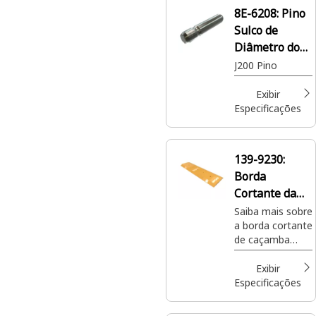
8E-6208:
Pino
Sulco de
Diâmetro do
Pino de 11,13
J200 Pino
mm
Exibir
Especificações
139-9230:
Borda
Cortante da
Caçamba
Saiba mais sobre
a borda cortante
Aparafusada
de caçamba
de 30 mm
aparafusada
Cat®, peça 139-
Exibir
9230, de 30 mm
Especificações
- Lado
Direito/Esquerdo