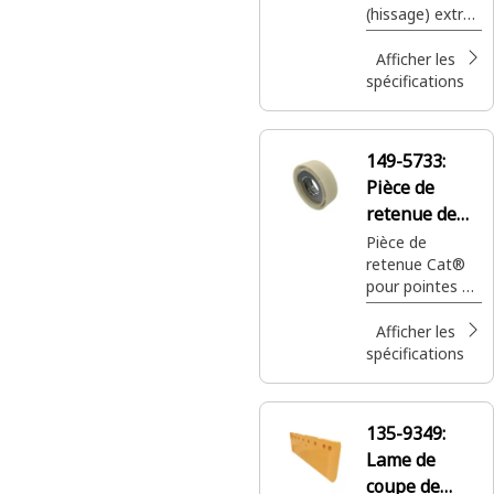
sur le bord pour
(hissage) extra-
les empêcher
robuste Cat®,
de se déplacer
105,3 mm (345,
Afficher les
pendant
6 ft)
spécifications
l’excavation.
149-5733:
Pièce de
retenue de
gouille de
Pièce de
retenue Cat®
pointe
pour pointes de
godet et
godets
Afficher les
normaux GP
spécifications
135-9349:
Lame de
coupe de