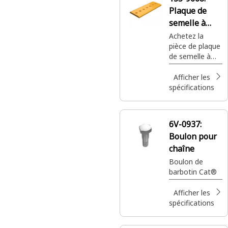
protéger le
Plaque de
godet contre
l’usure tout en
semelle à
améliorant la
boulonner
Achetez la
performance.
pièce de plaque
de semelle à
boulonner de
50 mm
Afficher les
Cat®pour les
spécifications
machines
compatibles
avec 135-9668.
6V-0937:
Boulon pour
chaîne
Boulon de
barbotin Cat®
Afficher les
spécifications