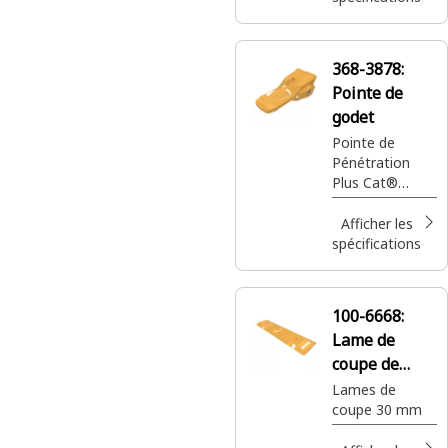
368-3878:
Pointe de
godet
Pointe de
Pénétration
Plus Cat®
Advansys™
A200
Afficher les
spécifications
100-6668:
Lame de
coupe de
godet
Lames de
coupe 30 mm