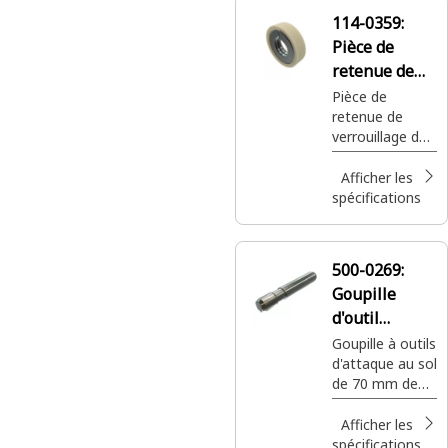
114-0359:
Pièce de
retenue de
gouille de
Pièce de
retenue de
pointe
verrouillage de
goupille Cat®
utilisée pour
Afficher les
l’outil d’attaque
spécifications
du sol
500-0269:
Goupille
d'outil
d'attaque du
Goupille à outils
d'attaque au sol
sol de
de 70 mm de
11,3 mm de
long Cat® pour
diamètre
godet de
Afficher les
souches
spécifications