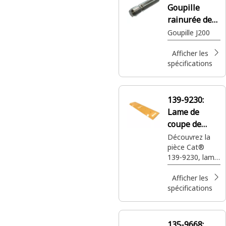
Goupille
rainurée de
11,13 mm de
Goupille J200
diamètre de
Afficher les
goupille
spécifications
139-9230:
Lame de
coupe de
godet à
Découvrez la
pièce Cat®
boulonner de
139-9230, lame
30 mm
de coupe de
godet à
Afficher les
boulonner de
spécifications
30 mm - C.
droit/C. gauche.
Conçue pour
135-9668: