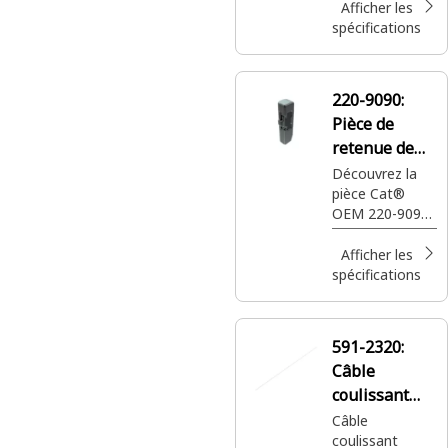
Afficher les
spécifications
220-9090:
Pièce de
retenue de
pointe
Découvrez la
pièce Cat®
Série K
OEM 220-9090,
pièce de
retenue de
Afficher les
pointe de dent
spécifications
de godet
K80/90/100
pour
591-2320:
l’excavation. Les
Câble
pièces de
retenue de
coulissant
pointe fixent les
(hissage)
Câble
dents du godet
coulissant
extra-robuste