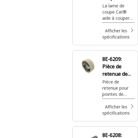
1216,8 mm de
La lame de
coupe Cat®
long
aide à couper
de nombreux
matériaux tels
Afficher les
que la terre, les
spécifications
roches, les
débris ou la
végétation. Elle
8E-6209:
offre une
Pièce de
surface
tranchante
retenue de
pour pénétrer
gouille de
Pièce de
efficacement
retenue pour
pointe
dans le sol et
pointes de
pour pousser et
godet de pelle
soulever les
et pointes de
Afficher les
matériaux.
ripper Cat®
spécifications
8E-6208: