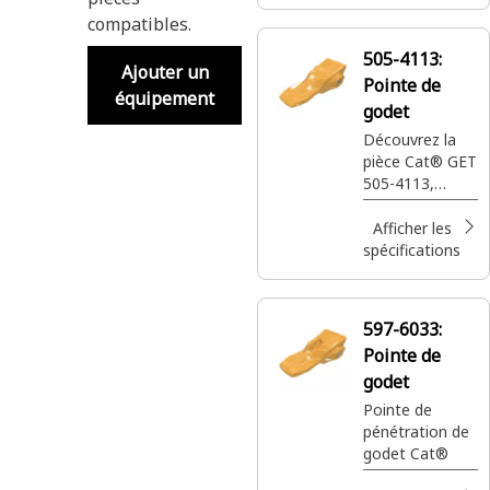
mm, qui peut
compatibles.
pénétrer les
surfaces plus
505-4113:
efficacement
Ajouter un
Pointe de
que la lame
équipement
plate dentelée
godet
pour les travaux
Découvrez la
de nivellement
pièce Cat® GET
et de finition de
505-4113,
précision.
pointe de godet
de pelle
Afficher les
hydraulique
spécifications
Pénétration
Plus Advansys™
110 pour les
597-6033:
équipements
Pointe de
d’excavation et
de creusement
godet
de tranchées.
Pointe de
pénétration de
godet Cat®