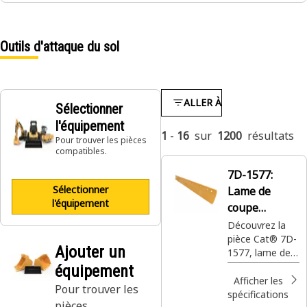
Outils d'attaque du sol
ALLER À
Sélectionner
l'équipement
1
-
16
sur
1200
résultats
Pour trouver les pièces
compatibles.
7D-1577:
Sélectionner
Lame de
l'équipement
coupe
incurvée pour
Découvrez la
pièce Cat® 7D-
niveleuses de
Ajouter un
1577, lame de
19 mm
coupe de
équipement
nivellement
Afficher les
Pour trouver les
incurvée 19
spécifications
pièces