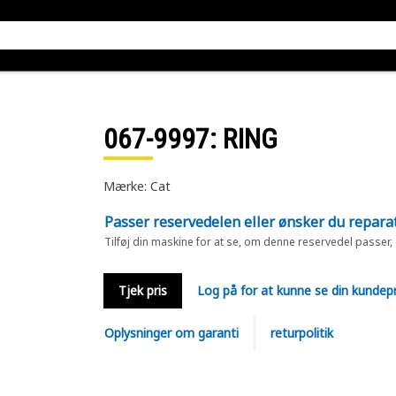
067-9997
: RING
Mærke: Cat
Passer reservedelen eller ønsker du repara
Tilføj din maskine for at se, om denne reservedel passer,
Tjek pris
Log på for at kunne se din kundepr
Oplysninger om garanti
returpolitik