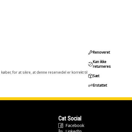
Renoveret
Kan ikke
returneres
øber, for at sikre, at denne reservedel er korrekt til
Sæt
Erstattet
Cat Social
Facebook
LinkedIn