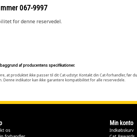
nummer
067-9997
litet for denne reservedel.
på baggrund af producentens specifikationer.
at produktet ikke passer til dit Cat-udstyr. Kontakt din Cat-forhandler, før du k
n. Denne indikator kan ikke garantere kompatibilitet for alle reservedele.
p
Min konto
kt os
Indkøbskurv
in forhandler
Cat Rewards