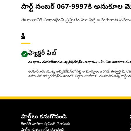
పార్ట్ నంబర్
067-9997
కి అనుకూల మ
ఈ భాగానికి సంబంధించి ప్రస్తుతం మా వద్ద అనుకూలత సమాచ
కీ
ఫ్యాక్టరీ ఫిట్
ఈ భాగం తయారీదారుల స్పెసిఫికేషన్‌ల ఆధారంగా మీ Cat పరికరాలకు
తయారీదారు యొక్క కాన్ఫిగరేషన్‌లో ఏవైనా మార్పులు జరిగితే, ఉత్పత్తి మీ C
ఊహించిన కాన్ఫిగరేషన్‌కు తగినదని నిర్ధారించుకోవాలి. ఈ సూచిక అన్ని పార్ట
పార్ట్‌లు కనుగొనండి
కేటగిరీ వారీగా షాపింగ్ చేయండి
పార్ట్‌ల డయాగ్రామ్ చూడండి