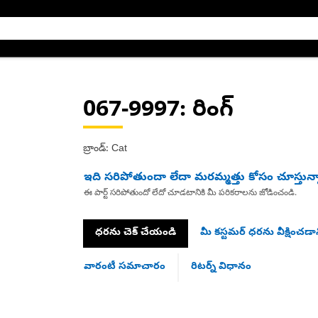
067-9997
: రింగ్
బ్రాండ్: Cat
ఇది సరిపోతుందా లేదా మరమ్మత్తు కోసం చూస్తున్
ఈ పార్ట్ సరిపోతుందో లేదో చూడటానికి మీ పరికరాలను జోడించండి.
ధరను చెక్ చేయండి
మీ కస్టమర్ ధరను వీక్షించడాన
వారంటీ సమాచారం
రిటర్న్ విధానం