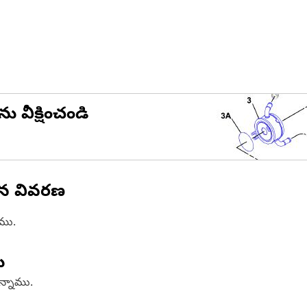
ను వీక్షించండి
ిన వివరణ
ాము.
ు
ఉన్నాము.