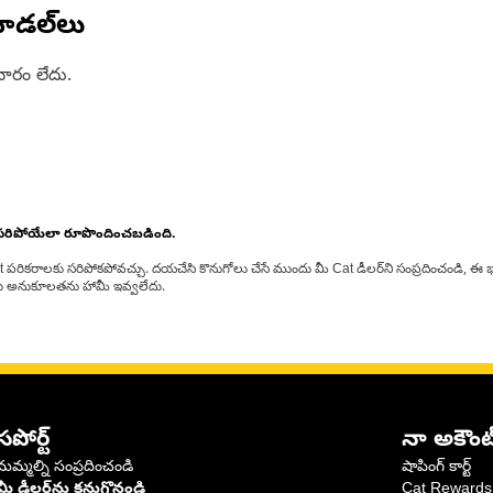
ోడల్‌లు
ారం లేదు.
 సరిపోయేలా రూపొందించబడింది.
at పరికరాలకు సరిపోకపోవచ్చు. దయచేసి కొనుగోలు చేసే ముందు మీ Cat డీలర్‌ని సంప్రదించండి, ఈ భ
్‌లకు అనుకూలతను హామీ ఇవ్వలేదు.
సపోర్ట్
నా అకౌంట
మమ్మల్ని సంప్రదించండి
షాపింగ్ కార్ట్
మీ డీలర్‌ను కనుగొనండి
Cat Rewards