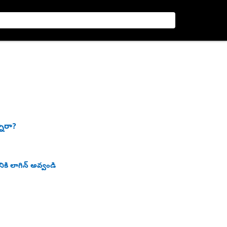
నారా?
ికి లాగిన్ అవ్వండి