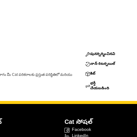
పునర్నిర్మించినవి
నాన్-రిటర్నబుల్
కిట్
ాగం మీ Cat పరికరాలకు ప్రస్తుత పరిస్థితిలో మరియు
భర్తీ
చేయబడింది
్
Cat సోషల్
Facebook
LinkedIn